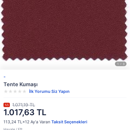
-
Tente Kumaşı
İlk Yorumu Siz Yapın
1.071,19 TL
%5
1.017,63 TL
113,24 TL×12
Ay'a Varan
Taksit Seçenekleri
Havale / Eft