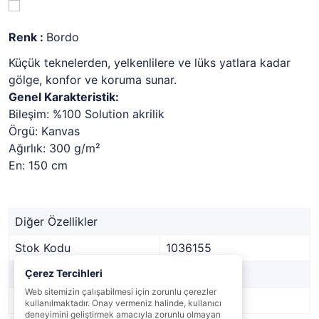
Renk :
Bordo
Küçük teknelerden, yelkenlilere ve lüks yatlara kadar
gölge, konfor ve koruma sunar.
Genel Karakteristik:
Bileşim: %100 Solution akrilik
Örgü: Kanvas
Ağırlık: 300 g/m²
En: 150 cm
Diğer Özellikler
Stok Kodu
1036155
Marka
Çerez Tercihleri
-
Web sitemizin çalışabilmesi için zorunlu çerezler
Stok Durumu
Var
kullanılmaktadır. Onay vermeniz halinde, kullanıcı
deneyimini geliştirmek amacıyla zorunlu olmayan