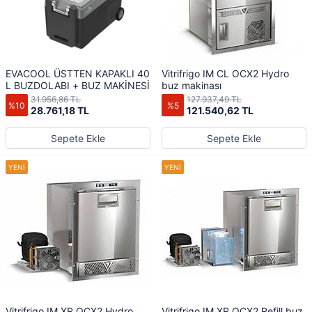
EVACOOL ÜSTTEN KAPAKLI 40
Vitrifrigo IM CL OCX2 Hydro
L BUZDOLABI + BUZ MAKİNESİ
buz makinası
31.956,86 TL
127.937,49 TL
%10
%5
28.761,18 TL
121.540,62 TL
Sepete Ekle
Sepete Ekle
Vitrifrigo IM XR OCX2 Hydro
Vitrifrigo IM XR OCX2 Refill buz