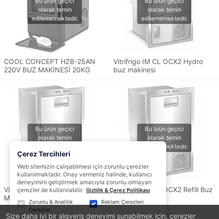
COOL CONCEPT HZB-25AN
Vitrifrigo IM CL OCX2 Hydro
220V BUZ MAKİNESİ 20KG
buz makinesi
Çerez Tercihleri
Web sitemizin çalışabilmesi için zorunlu çerezler
kullanılmaktadır. Onay vermeniz halinde, kullanıcı
deneyimini geliştirmek amacıyla zorunlu olmayan
Vitrifrigo IM CL OCX2 Refill Buz
Vitrifrigo IM CL OCX2 Refill Buz
çerezler de kullanılabilir.
Gizlilik & Çerez Politikası
Makinası
Makinesi
Zorunlu & Analitik
Reklam Çerezleri
Çerezler
Size daha iyi bir alışveriş deneyimi sunabilmek için, çerezler