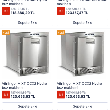
buz makinası
makinası
125.137,15 TL
129.639,44 TL
%5
%5
118.880,29 TL
123.157,47 TL
Sepete Ekle
Sepete Ekle
Vitrifrigo IM XT OCX2 Hydro
Vitrifrigo IM XT OCX2 Hydro
buz makinası
buz makinesi
127.003,82 TL
127.003,82 TL
%5
%5
120.653,63 TL
120.653,63 TL
Sepete Ekle
Sepete Ekle