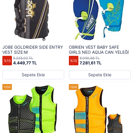
JOBE GOLDRIDER SIDE ENTRY
OBRIEN VEST BABY SAFE
VEST SİZE:M
GIRLS NEO AQUA CAN YELEĞİ
5.235,02 TL
8.090,68 TL
%15
%10
4.449,77 TL
7.281,61 TL
Sepete Ekle
Sepete Ekle