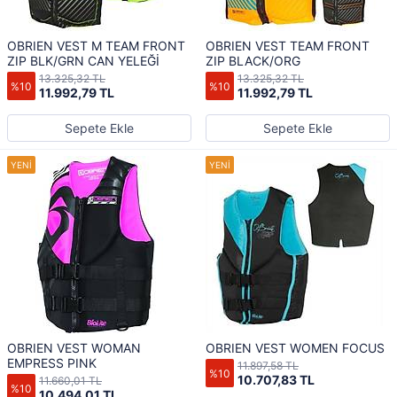
OBRIEN VEST M TEAM FRONT
OBRIEN VEST TEAM FRONT
ZIP BLK/GRN CAN YELEĞİ
ZIP BLACK/ORG
13.325,32 TL
13.325,32 TL
%10
%10
11.992,79 TL
11.992,79 TL
Sepete Ekle
Sepete Ekle
OBRIEN VEST WOMAN
OBRIEN VEST WOMEN FOCUS
EMPRESS PINK
11.897,58 TL
%10
10.707,83 TL
11.660,01 TL
%10
10.494,01 TL