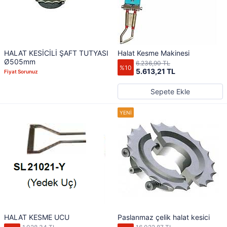
HALAT KESİCİLİ ŞAFT TUTYASI
Halat Kesme Makinesi
Ø505mm
6.236,90 TL
%10
5.613,21 TL
Fiyat Sorunuz
Sepete Ekle
HALAT KESME UCU
Paslanmaz çelik halat kesici