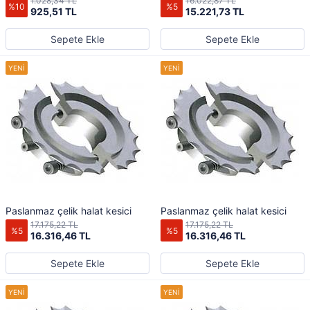
1.028,34 TL
16.022,87 TL
%10
%5
925,51 TL
15.221,73 TL
Sepete Ekle
Sepete Ekle
Paslanmaz çelik halat kesici
Paslanmaz çelik halat kesici
17.175,22 TL
17.175,22 TL
%5
%5
16.316,46 TL
16.316,46 TL
Sepete Ekle
Sepete Ekle