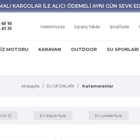
Hakkımızda
Sipariş Takibi
İptal/İade
İZ MOTORU
KARAVAN
OUTDOOR
SU SPORLARI
Anasayfa
SU SPORLARI
Katamaranlar
e (A-Z)
En düşük fiyat
En yüksek fiyat