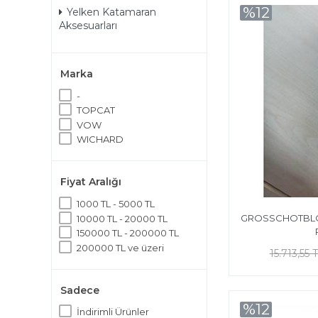
%12
Yelken Katamaran
Aksesuarları
Marka
-
TOPCAT
VOW
WICHARD
Fiyat Aralığı
1000 TL - 5000 TL
GROSSCHOTBLO
10000 TL - 20000 TL
150000 TL - 200000 TL
200000 TL ve üzeri
15.713,55 
Sadece
%12
İndirimli Ürünler