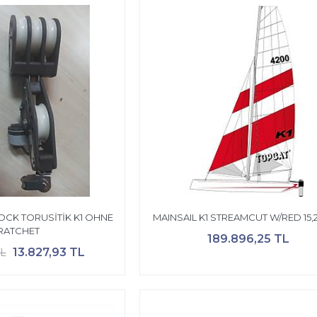
CK TORUSİTİK K1 OHNE
MAINSAIL K1 STREAMCUT W/RED 15,
RATCHET
189.896,25 TL
13.827,93 TL
TL