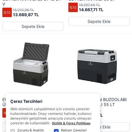
V
16.297,46 TL
%10
14.667,71 TL
15.210,96 TL
%10
13.689,87 TL
Sepete Ekle
Sepete Ekle
EVACOOL MARİN BUZDOLABI
EVACOOL MARİN BUZDOLABI
Çerez Tercihleri
ÜSTTEN KAPAKLI 45 LT
ÜSTTEN KAPAKLI 55 LT
Web sitemizin çalışabilmesi için zorunlu çerezler
17.927,21 TL
19.013,70 TL
%10
%10
kullanılmaktadır. Onay vermeniz halinde, kullanıcı
16.134,48 TL
17.112,33 TL
deneyimini geliştirmek amacıyla zorunlu olmayan
çerezler de kullanılabilir.
Gizlilik & Çerez Politikası
Sepete Ekle
Sepete Ekle
Zorunlu & Analitik
Reklam Çerezleri