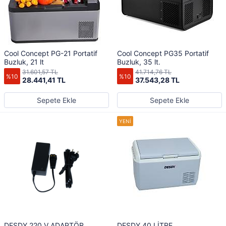
Cool Concept PG-21 Portatif
Cool Concept PG35 Portatif
Buzluk, 21 lt
Buzluk, 35 lt.
31.601,57 TL
41.714,76 TL
%10
%10
28.441,41 TL
37.543,28 TL
Sepete Ekle
Sepete Ekle
DESDY 220 V ADAPTÖR
DESDY 40 LİTRE