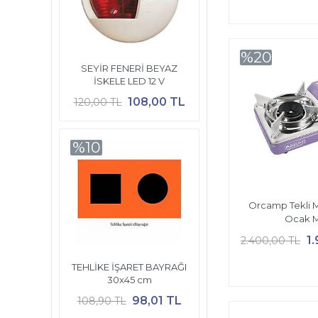
%20
SEYİR FENERİ BEYAZ
İSKELE LED 12 V
108,00 TL
120,00 TL
%10
Orcamp Tekli Mi
Ocak 
1
2.400,00 TL
TEHLİKE İŞARET BAYRAĞI
30x45 cm
98,01 TL
108,90 TL