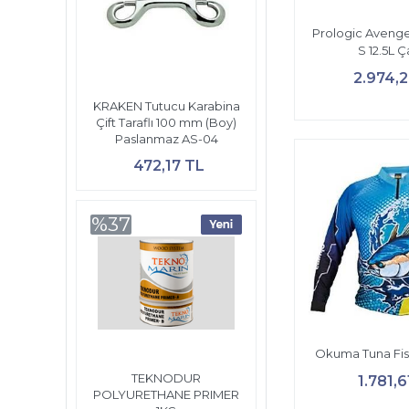
Prologic Avenge
S 12.5L 
2.974,
KRAKEN Tutucu Karabina
Çift Taraflı 100 mm (Boy)
Paslanmaz AS-04
472,17 TL
%37
Okuma Tuna Fis
TEKNODUR
1.781,6
POLYURETHANE PRIMER