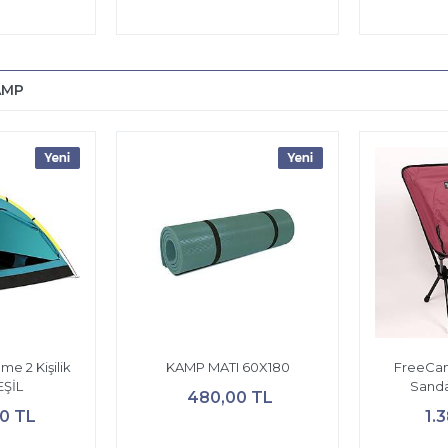
AMP
e 2 Kişilik
KAMP MATI 60X180
FreeCam
EŞİL
Sand
480,00 TL
50 TL
1.