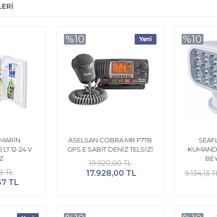
ERİ
%10
%10
MARİN
ASELSAN COBRA MR F77B
SEAF
LT 12-24 V
GPS E SABİT DENİZ TELSİZİ
KUMAND
Z
BEY
19.920,00 TL
8 TL
17.928,00 TL
9.134,13 T
57 TL