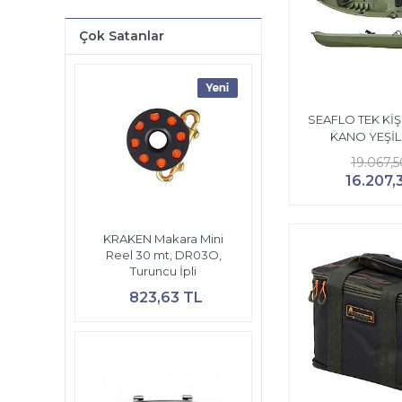
Çok Satanlar
SEAFLO TEK KİŞİ
KANO YEŞİL
19.067,5
16.207,
KRAKEN Makara Mini
Reel 30 mt, DR03O,
Turuncu İpli
823,63 TL