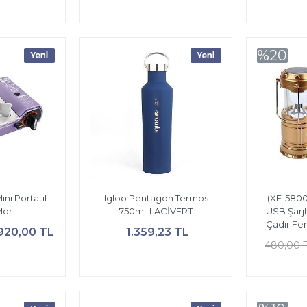
%20
ni Portatif
Igloo Pentagon Termos
(XF-5800T
Mor
750ml-LACİVERT
USB Şarj
Çadır Fen
.920,00 TL
1.359,23 TL
480,00 