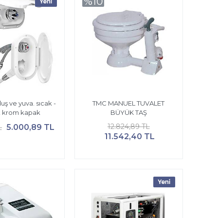
%10
ş ve yuva. sıcak -
TMC MANUEL TUVALET
 krom kapak
BÜYÜK TAŞ
12.824,89 TL
5.000,89 TL
L
11.542,40 TL