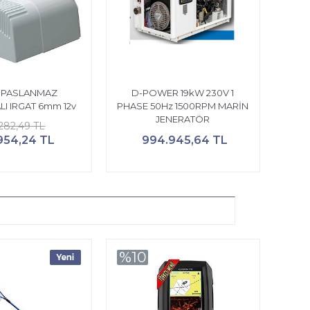
 PASLANMAZ
D-POWER 19kW 230V 1
I IRGAT 6mm 12v
PHASE 50Hz 1500RPM MARİN
JENERATÖR
.282,49 TL
954,24 TL
994.945,64 TL
%10