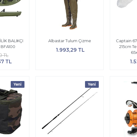
LİK BALIKÇI
Albastar Tulum Çizme
Captain 6
 BFA100
215cm T
1.993,29 TL
65
0 TL
37 TL
1.