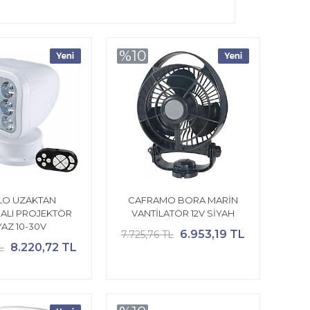
%10
LO UZAKTAN
CAFRAMO BORA MARİN
ALI PROJEKTÖR
VANTİLATÖR 12V SİYAH
AZ 10-30V
6.953,19 TL
7.725,76 TL
8.220,72 TL
L