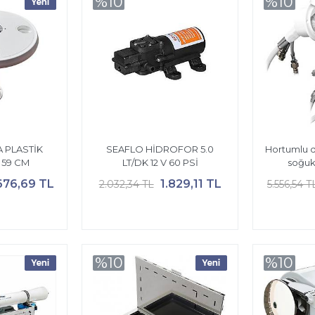
%10
%10
 PLASTİK
SEAFLO HİDROFOR 5.0
Hortumlu du
 59 CM
LT/DK 12 V 60 PSİ
soğuk
676,69 TL
1.829,11 TL
2.032,34 TL
5.556,54 T
%10
%10