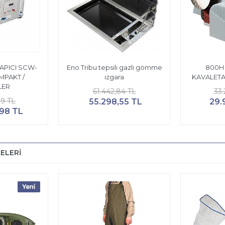
APICI SCW-
Eno Tribu tepsili gazlı gömme
800H
MPAKT /
ızgara
KAVALETAL
ER
61.442,84 TL
33
39 TL
55.298,55 TL
29.
,98 TL
ELERİ