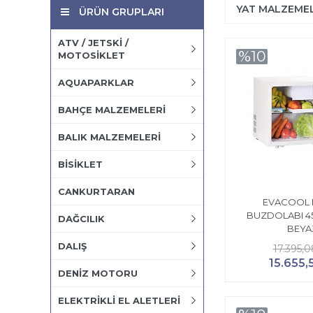
YAT MALZEMEL
ÜRÜN GRUPLARI
ATV / JETSKİ /
%10
MOTOSİKLET
AQUAPARKLAR
BAHÇE MALZEMELERİ
BALIK MALZEMELERİ
BİSİKLET
CANKURTARAN
EVACOOL 
BUZDOLABI 45 
DAĞCILIK
BEYA
DALIŞ
17.395,0
15.655,
DENİZ MOTORU
ELEKTRİKLİ EL ALETLERİ