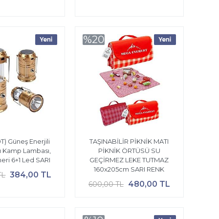
%20
) Güneş Enerjili
TAŞINABİLİR PİKNİK MATI
lı Kamp Lambası,
PİKNİK ÖRTÜSÜ SU
eri 6+1 Led SARI
GEÇİRMEZ LEKE TUTMAZ
160x205cm SARI RENK
384,00 TL
TL
480,00 TL
600,00 TL