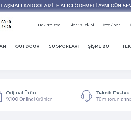
Hakkımızda
Sipariş Takibi
İptal/İade
AN
OUTDOOR
SU SPORLARI
ŞİŞME BOT
TEK