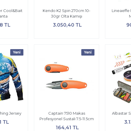
r Cool&Bait
Kendo K2 Spin 270cm 10-
Lineaeffe 
Çanta
30gr Olta Kamışı
28 TL
3.050,40 TL
9
hing Jersey
Captain 7510 Makas
Albastar S
Profesyonel Sustalı 7.5-11.5cm
1 TL
3.
164,41 TL