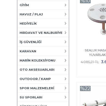
%10
GİYİM
HAVUZ / PLAJ
HEDİYELİK
HIRDAVAT VE NALBURİYE
İŞ GÜVENLİĞİ
SEALUX MASA
KARAVAN
YUVARLAK
MARİN KOLEKSİYONU
3.
4.085,21 TL
OTO AKSESUARLARI
OUTDOOR / KAMP
%22
SPOR MALZEMELERİ
SU SPORLARI