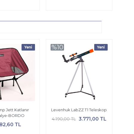
%10
p Jett Katlanır
Levenhuk LabZZ T1 Teleskop
alye-BORDO
3.771,00 TL
4.190,00 TL
382,60 TL