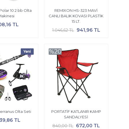
Polar 10 2 bb Olta
REMIXON HS-323 MAVİ
Makinesi
CANLI BALIK KOVASI PLASTİK
15 LT.
08,16 TL
941,96 TL
1.046,62 TL
%20
erranus Olta Seti
PORTATİF KATLANIR KAMP
SANDALYESİ
139,86 TL
672,00 TL
840,00 TL