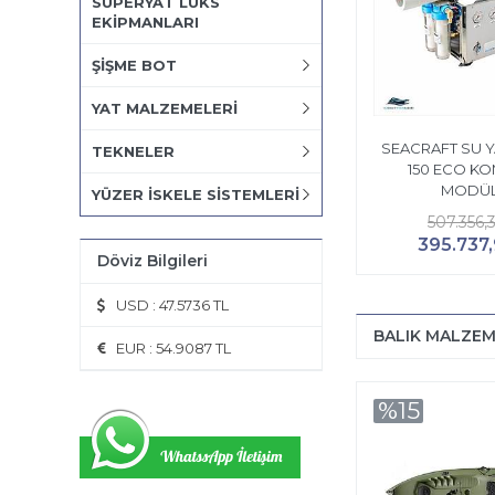
SÜPERYAT LÜKS
EKİPMANLARI
ŞİŞME BOT
YAT MALZEMELERİ
SEACRAFT SU Y
TEKNELER
150 ECO KO
MODÜL
YÜZER İSKELE SİSTEMLERİ
507.356,
395.737
Döviz Bilgileri
USD : 47.5736 TL
BALIK MALZEM
EUR : 54.9087 TL
%15