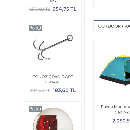
1KG
954,75 TL
1.515,48 TL
OUTDOOR / K
%10
TONOZ ÇIPASI DÖRT
TIRNAKLI
183,60 TL
204,00 TL
Pavillo Monodom
%10
Çadır-Y
2.050,