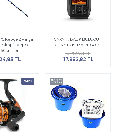
775 Kepçe 2 Parça
GARMIN BALIK BULUCU +
eleskopik Kepçe
GPS STRIKER VIVID 4 CV
x60cm Tor
19.980,91 TL
524,83 TL
17.982,82 TL
%10