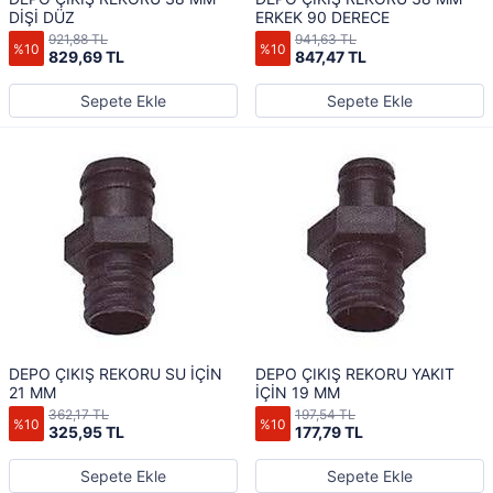
DİŞİ DÜZ
ERKEK 90 DERECE
921,88 TL
941,63 TL
%10
%10
829,69 TL
847,47 TL
Sepete Ekle
Sepete Ekle
DEPO ÇIKIŞ REKORU SU İÇİN
DEPO ÇIKIŞ REKORU YAKIT
21 MM
İÇİN 19 MM
362,17 TL
197,54 TL
%10
%10
325,95 TL
177,79 TL
Sepete Ekle
Sepete Ekle