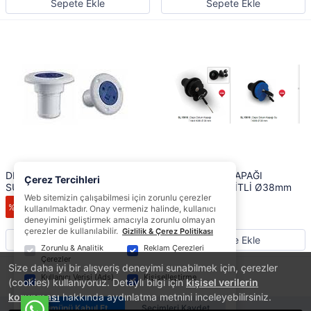
Sepete Ekle
Sepete Ekle
DEPO DOLUM KAPAĞI
DEPO DOLUM KAPAĞI
Çerez Tercihleri
SU,PLASTİK Ø38mm
SU,PLASTİK,KİLİTLİ Ø38mm
Web sitemizin çalışabilmesi için zorunlu çerezler
394,20 TL
914,08 TL
%10
%10
kullanılmaktadır. Onay vermeniz halinde, kullanıcı
354,78 TL
822,67 TL
deneyimini geliştirmek amacıyla zorunlu olmayan
çerezler de kullanılabilir.
Gizlilik & Çerez Politikası
Sepete Ekle
Sepete Ekle
Zorunlu & Analitik
Reklam Çerezleri
Çerezler
Size daha iyi bir alışveriş deneyimi sunabilmek için, çerezler
1
2
3
4
5
6
Kullanıcı Verisi (Ads)
Kişiselleştirme
(cookies) kullanıyoruz. Detaylı bilgi için
kişisel verilerin
korunması
hakkında aydınlatma metnini inceleyebilirsiniz.
Tümünü Kabul Et
Seçimleri Kaydet