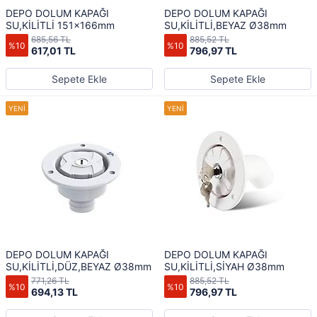
DEPO DOLUM KAPAĞI
DEPO DOLUM KAPAĞI
SU,KİLİTLİ 151x166mm
SU,KİLİTLİ,BEYAZ Ø38mm
685,56 TL
885,52 TL
%10
%10
617,01 TL
796,97 TL
Sepete Ekle
Sepete Ekle
DEPO DOLUM KAPAĞI
DEPO DOLUM KAPAĞI
SU,KİLİTLİ,DÜZ,BEYAZ Ø38mm
SU,KİLİTLİ,SİYAH Ø38mm
771,26 TL
885,52 TL
%10
%10
694,13 TL
796,97 TL