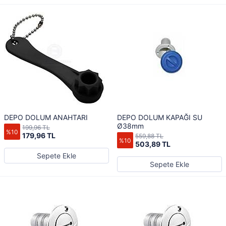
DEPO DOLUM ANAHTARI
DEPO DOLUM KAPAĞI SU
Ø38mm
199,96 TL
%10
179,96 TL
559,88 TL
%10
503,89 TL
Sepete Ekle
Sepete Ekle