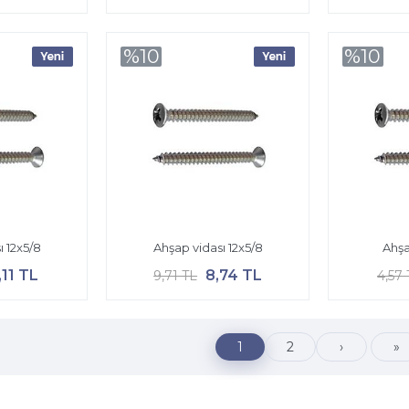
%10
%10
ı 12x5/8
Ahşap vidası 12x5/8
Ahşa
,11 TL
8,74 TL
9,71 TL
4,57 
1
2
›
»