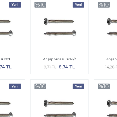
%10
%10
sı 10x1
Ahşap vidası 10x1-1/2
Ahşap 
,74 TL
8,74 TL
9,71 TL
14,28 
%10
%10