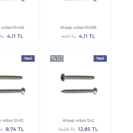
vidası 10x3/4
Ahşap vidası 10x5/8
4,11 TL
4,11 TL
TL
4,57 TL
%10
 vidası 12x1/2
Ahşap vidası 12x2
8,74 TL
12,85 TL
TL
14,28 TL