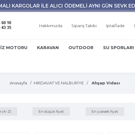
Hakkımızda
Sipariş Takibi
İptal/İade
İZ MOTORU
KARAVAN
OUTDOOR
SU SPORLARI
Anasayfa
HIRDAVAT VE NALBURİYE
Ahşap Vidası
e (A-Z)
En düşük fiyat
En yüksek fiyat