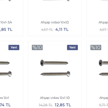
 10x1-3/4
Ahşap vidası 10x1/2
Ahşap 
2,85 TL
4,11 TL
4,57 TL
4,57 
%10
%10
sı 12x1
Ahşap vidası 12x1-1/2
Ahşap
,74 TL
12,85 TL
14,28 TL
9,71 