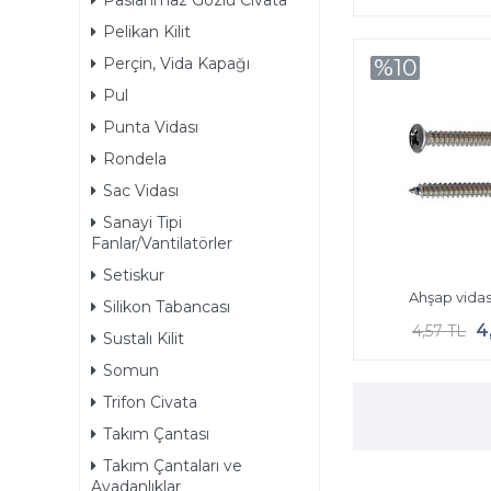
Paslanmaz Gözlü Civata
Pelikan Kilit
Perçin, Vida Kapağı
%10
Pul
Punta Vidası
Rondela
Sac Vidası
Sanayi Tipi
Fanlar/Vantilatörler
Setiskur
Ahşap vidas
Silikon Tabancası
4
4,57 TL
Sustalı Kilit
Somun
Trifon Civata
Takım Çantası
Takım Çantaları ve
Avadanlıklar