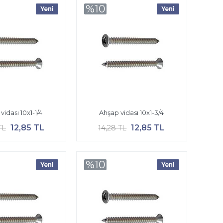
%10
vidası 10x1-1/4
Ahşap vidası 10x1-3/4
12,85 TL
12,85 TL
TL
14,28 TL
%10