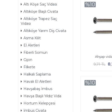
%10
Altı Köşe Saç Vidası
Altıköşe Başlı Civata
Altıköşe Trapez Saç
Vidası
Altıköşe Yarım Diş Civata
Asma Kilit
El Aletleri
Fiberli Somun
Ahşap vida
Gijon
8
9,71 TL
Filkete
Halkalı Saplama
Havalı El Aletleri
%10
Havşabaş İmbus
Havşa Başlı Yıldız Vida
Hortum Kelepçesi
İmbus Civata