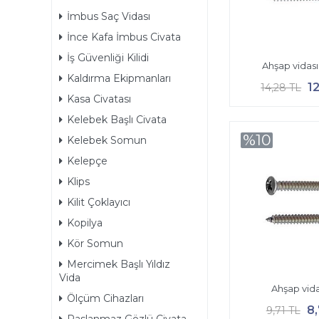
İmbus Saç Vidası
İnce Kafa İmbus Civata
İş Güvenliği Kilidi
Ahşap vidası
Kaldırma Ekipmanları
1
14,28 TL
Kasa Civatası
Kelebek Başlı Civata
%10
Kelebek Somun
Kelepçe
Klips
Kilit Çoklayıcı
Kopilya
Kör Somun
Mercimek Başlı Yıldız
Vida
Ahşap vida
Ölçüm Cihazları
8
9,71 TL