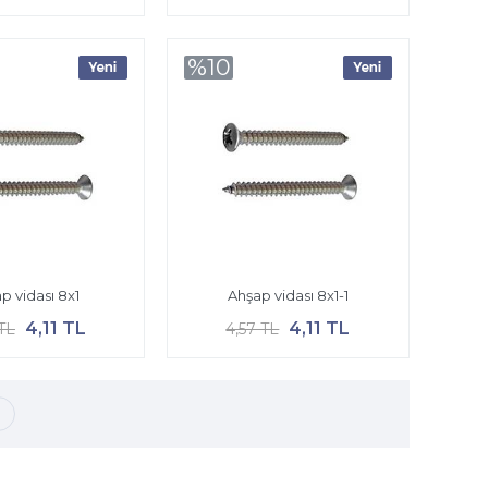
%10
p vidası 8x1
Ahşap vidası 8x1-1
4,11 TL
4,11 TL
TL
4,57 TL