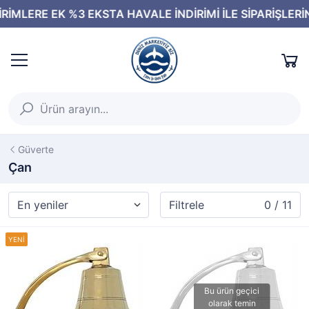
Güverte
Çan
Filtrele
0 / 11