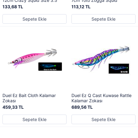
12cm Crazy Squid Size 3.5
7cm Toto Zogga Squid
133,68 TL
113,12 TL
Sepete Ekle
Sepete Ekle
Duel Ez Bait Cloth Kalamar
Duel Ez Q Cast Kuwase Rattle
Zokası
Kalamar Zokası
459,33 TL
689,56 TL
Sepete Ekle
Sepete Ekle