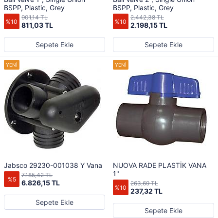
BSPP, Plastic, Grey
BSPP, Plastic, Grey
901,14 TL
2.442,38 TL
%10
%10
811,03 TL
2.198,15 TL
Sepete Ekle
Sepete Ekle
Jabsco 29230-001038 Y Vana
NUOVA RADE PLASTİK VANA
1"
7.185,42 TL
%5
6.826,15 TL
263,69 TL
%10
237,32 TL
Sepete Ekle
Sepete Ekle