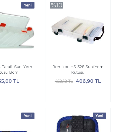
%10
 Taraflı Suni Yem
Remixon HS-328 Suni Yem
tusu 13cm
Kutusu
65,00 TL
406,90 TL
452,12 TL