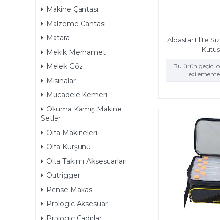
Makine Çantası
Malzeme Çantası
Matara
Albastar Elite S
Kutus
Mekik Merhamet
Melek Göz
Bu ürün geçici 
edilememek
Misinalar
Mücadele Kemeri
Okuma Kamış Makine
Setler
Olta Makineleri
Olta Kurşunu
Olta Takımı Aksesuarları
Outrigger
Pense Makas
Prologic Aksesuar
Prologic Çadırlar