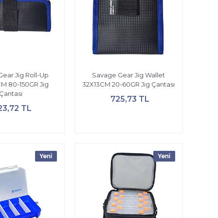
ear Jig Roll-Up
Savage Gear Jig Wallet
CM 80-150GR Jig
32X13CM 20-60GR Jig Çantası
Çantası
725,73 TL
23,72 TL