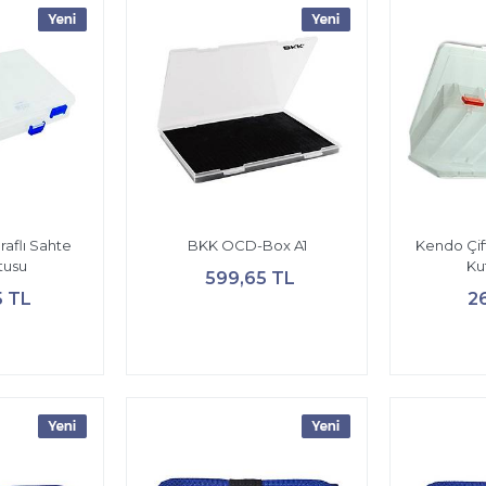
araflı Sahte
BKK OCD-Box A1
Kendo Çift
tusu
Ku
599,65 TL
5 TL
2