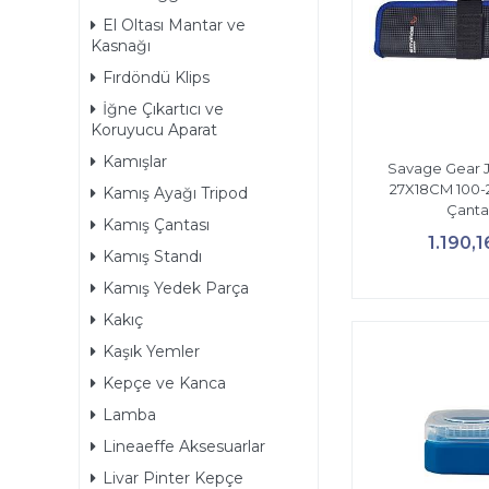
El Oltası Mantar ve
Kasnağı
Fırdöndü Klips
İğne Çıkartıcı ve
Koruyucu Aparat
Kamışlar
Savage Gear J
27X18CM 100-
Kamış Ayağı Tripod
Çanta
Kamış Çantası
1.190,1
Kamış Standı
Kamış Yedek Parça
Kakıç
Kaşık Yemler
Kepçe ve Kanca
Lamba
Lineaeffe Aksesuarlar
Livar Pinter Kepçe