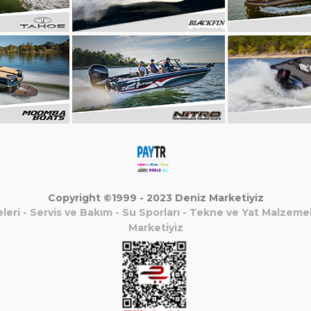
Copyright ©1999 - 2023 Deniz Marketiyiz
leri
-
Servis ve Bakım
-
Su Sporları
-
Tekne ve Yat Malzemel
Marketiyiz