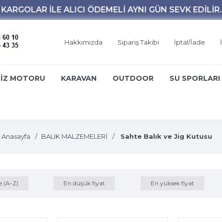
Hakkımızda
Sipariş Takibi
İptal/İade
İZ MOTORU
KARAVAN
OUTDOOR
SU SPORLARI
Anasayfa
BALIK MALZEMELERİ
Sahte Balık ve Jig Kutusu
e (A-Z)
En düşük fiyat
En yüksek fiyat