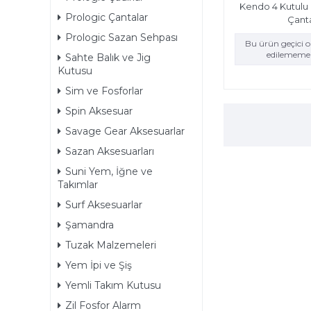
Kendo 4 Kutulu 
Prologic Çantalar
Çant
Prologic Sazan Sehpası
Bu ürün geçici 
edilememek
Sahte Balık ve Jig
Kutusu
Sim ve Fosforlar
Spin Aksesuar
Savage Gear Aksesuarlar
Sazan Aksesuarları
Suni Yem, İğne ve
Takımlar
Surf Aksesuarlar
Şamandra
Tuzak Malzemeleri
Yem İpi ve Şiş
Yemli Takım Kutusu
Zil Fosfor Alarm