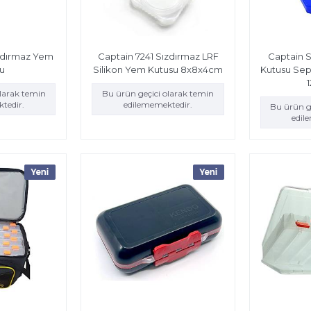
ızdırmaz Yem
Captain 7241 Sızdırmaz LRF
Captain S
u
Silikon Yem Kutusu 8x8x4cm
Kutusu Sep
olarak temin
Bu ürün geçici olarak temin
tedir.
edilememektedir.
Bu ürün g
edil