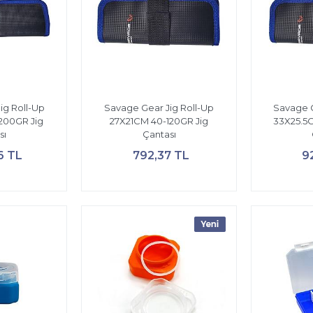
ig Roll-Up
Savage Gear Jig Roll-Up
Savage G
200GR Jig
27X21CM 40-120GR Jig
33X25.5
sı
Çantası
6 TL
792,37 TL
9