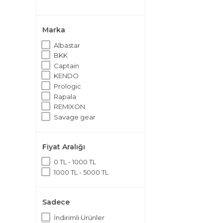
Marka
Albastar
BKK
Captain
KENDO
Prologic
Rapala
REMIXON
Savage gear
Fiyat Aralığı
0 TL - 1000 TL
1000 TL - 5000 TL
Sadece
İndirimli Ürünler