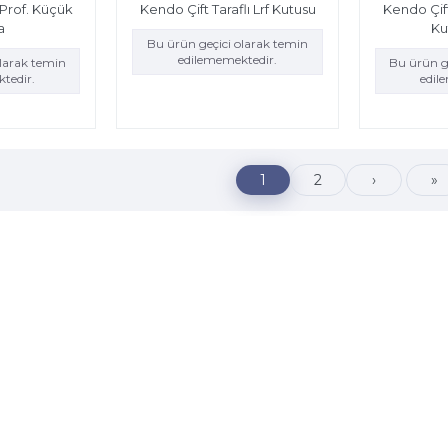
Prof. Küçük
Kendo Çift Taraflı Lrf Kutusu
Kendo Çift
a
Ku
Bu ürün geçici olarak temin
edilememektedir.
olarak temin
Bu ürün g
tedir.
edil
1
2
›
»