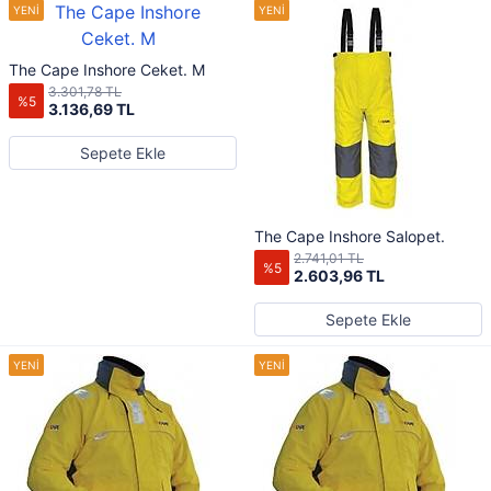
The Cape Inshore Ceket. M
3.301,78 TL
%5
3.136,69 TL
Sepete Ekle
The Cape Inshore Salopet.
2.741,01 TL
%5
2.603,96 TL
Sepete Ekle