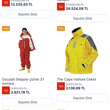
13.932,24 TL
%5
13.235,63 TL
27.920,08 TL
%5
26.524,08 TL
Sepete Ekle
Sepete Ekle
Osculati Skipper çizme 37
The Cape Inshore Ceket
numara
3.301,78 TL
%5
3.136,69 TL
3.812,39 TL
%5
3.621,78 TL
Sepete Ekle
Sepete Ekle