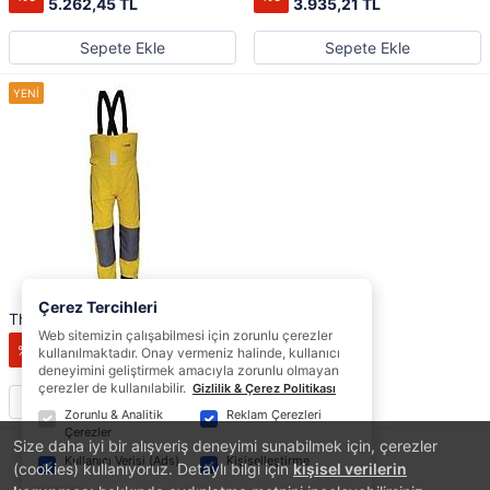
5.262,45 TL
3.935,21 TL
Sepete Ekle
Sepete Ekle
Çerez Tercihleri
The Cape Offshore Salopet.
Web sitemizin çalışabilmesi için zorunlu çerezler
4.142,33 TL
%5
kullanılmaktadır. Onay vermeniz halinde, kullanıcı
3.935,21 TL
deneyimini geliştirmek amacıyla zorunlu olmayan
çerezler de kullanılabilir.
Gizlilik & Çerez Politikası
Sepete Ekle
Zorunlu & Analitik
Reklam Çerezleri
Çerezler
Size daha iyi bir alışveriş deneyimi sunabilmek için, çerezler
1
Kullanıcı Verisi (Ads)
Kişiselleştirme
(cookies) kullanıyoruz. Detaylı bilgi için
kişisel verilerin