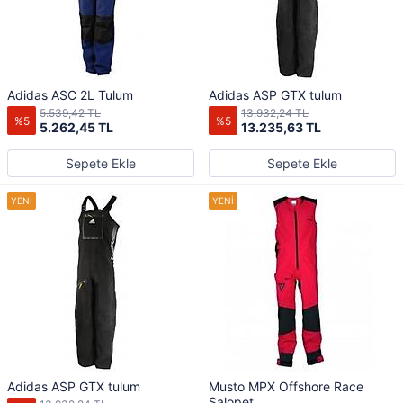
Adidas ASC 2L Tulum
Adidas ASP GTX tulum
5.539,42 TL
13.932,24 TL
%5
%5
5.262,45 TL
13.235,63 TL
Sepete Ekle
Sepete Ekle
Adidas ASP GTX tulum
Musto MPX Offshore Race
Salopet