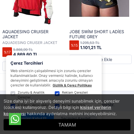
AQUADESING CRUISER
JOBE SWİM SHORT LADİES
JACKET
FUTURE GREY
AQUADESING CRUISER JACKET
1.295,53 TL
%15
1.101,21 TL
5.866,99 TL
%17
4.869,60 TL
Sepete Ekle
Çerez Tercihleri
Sepete Ekle
Web sitemizin çalışabilmesi için zorunlu çerezler
kullanılmaktadır. Onay vermeniz halinde, kullanıcı
deneyimini geliştirmek amacıyla zorunlu olmayan
1
çerezler de kullanılabilir.
Gizlilik & Çerez Politikası
Zorunlu & Analitik
Reklam Çerezleri
Çerezler
Size daha iyi bir alışveriş deneyimi sunabilmek için, çerezler
®
PlatinMarket
E-Ticaret Sistemi
İle Hazırlanmıştır.
Kullanıcı Verisi (Ads)
Kişiselleştirme
(cookies) kullanıyoruz. Detaylı bilgi için
kişisel verilerin
korunması
hakkında aydınlatma metnini inceleyebilirsiniz.
Tümünü Kabul Et
Seçimleri Kaydet
TAMAM