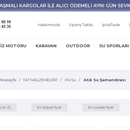
Hakkımızda
Sipariş Takibi
İptal/İade
İZ MOTORU
KARAVAN
OUTDOOR
SU SPORLARI
Anasayfa
YAT MALZEMELERİ
Pis Su
Atık Su Şamandırası
e (A-Z)
En düşük fiyat
En yüksek fiyat