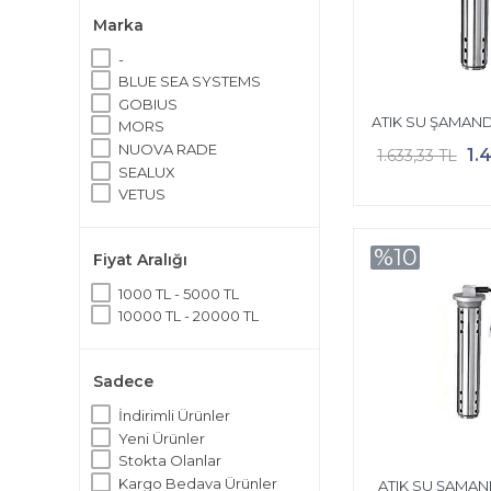
Marka
-
BLUE SEA SYSTEMS
GOBIUS
ATIK SU ŞAMAND
MORS
NUOVA RADE
1.
1.633,33 TL
SEALUX
VETUS
%10
Fiyat Aralığı
1000 TL - 5000 TL
10000 TL - 20000 TL
Sadece
İndirimli Ürünler
Yeni Ürünler
Stokta Olanlar
Kargo Bedava Ürünler
ATIK SU ŞAMAND