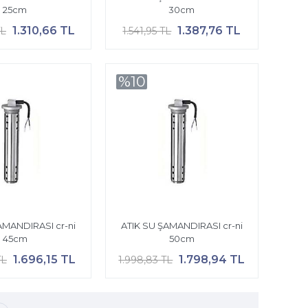
25cm
30cm
1.310,66 TL
1.387,76 TL
TL
1.541,95 TL
%10
AMANDIRASI cr-ni
ATIK SU ŞAMANDIRASI cr-ni
45cm
50cm
1.696,15 TL
1.798,94 TL
TL
1.998,83 TL