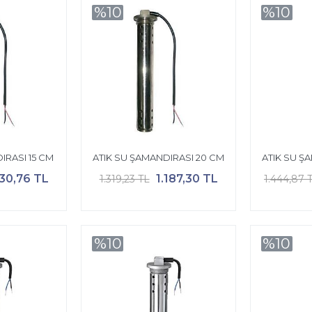
%10
%10
IRASI 15 CM
ATIK SU ŞAMANDIRASI 20 CM
ATIK SU Ş
130,76 TL
1.187,30 TL
1.319,23 TL
1.444,87 
%10
%10