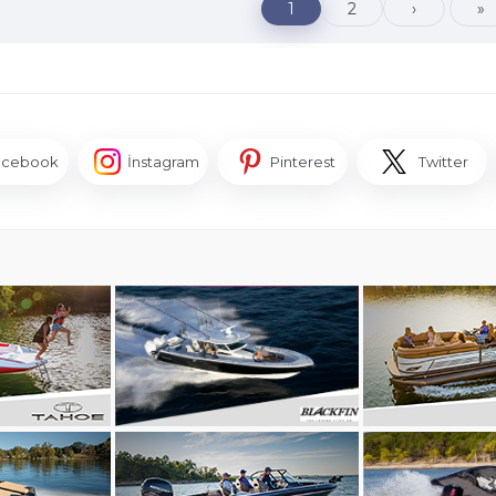
1
2
›
»
acebook
İnstagram
Pinterest
Twitter