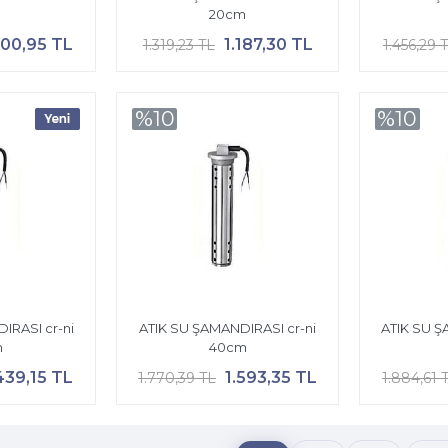
m
20cm
100,95 TL
1.187,30 TL
1.319,23 TL
1.456,29 
%10
%10
IRASI cr-ni
ATIK SU ŞAMANDIRASI cr-ni
ATIK SU Ş
m
40cm
439,15 TL
1.593,35 TL
1.770,39 TL
1.884,61 