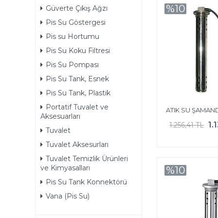
%10
Güverte Çıkış Ağzı
Pis Su Göstergesi
Pis su Hortumu
Pis Su Koku Filtresi
Pis Su Pompası
Pis Su Tank, Esnek
Pis Su Tank, Plastik
Portatif Tuvalet ve
ATIK SU ŞAMAND
Aksesuarları
1.
1.256,41 TL
Tuvalet
Tuvalet Aksesurları
Tuvalet Temizlik Ürünleri
ve Kimyasalları
%10
Pis Su Tank Konnektörü
Vana (Pis Su)