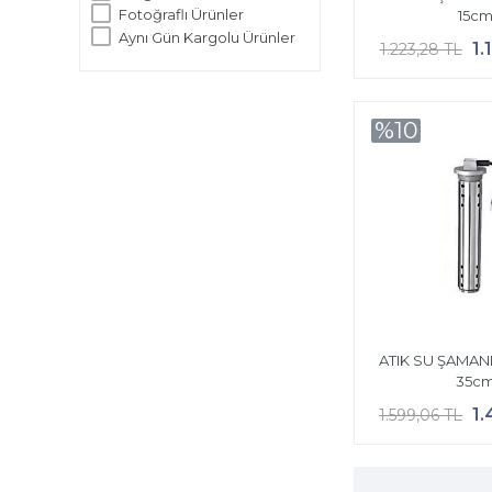
Fotoğraflı Ürünler
15c
Aynı Gün Kargolu Ürünler
1.
1.223,28 TL
%10
ATIK SU ŞAMAND
35c
1.
1.599,06 TL