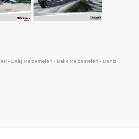
eri
-
Dalış Malzemeleri
-
Balık Malzemeleri
-
Deniz