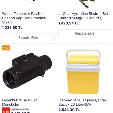
Where Tomorrow Pavillon
Jr Gear Hydration Bladder Sırt
Gazebo Kapı Yan Brandası-
Çantası Suluğu 2 Litre-YEŞİL
SİYAH
1.420,94 TL
1.038,60 TL
Sepete Ekle
Sepete Ekle
Levenhuk Wise 8x32
Icepeak SF26 Taşıma Çantası
Monoküler
Buzluk 26 Litre-SARI
4.390,00 TL
2.544,00 TL
%10