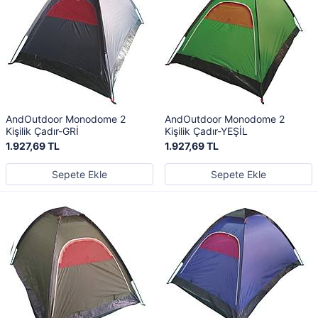
AndOutdoor Monodome 2
AndOutdoor Monodome 2
Kişilik Çadır-GRİ
Kişilik Çadır-YEŞİL
1.927,69 TL
1.927,69 TL
Sepete Ekle
Sepete Ekle