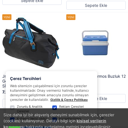
Sepete Ekle
Sepete Ekle
Jr Gear Roll Top Vinyl Duffel Su
Icepeak SF12 Termos Buzluk 12
Çerez Tercihleri
Geçirmez Spor Çanta 65 Litre-
Litre
SİYAH-MAVİ
Web sitemizin çalışabilmesi için zorunlu çerezler
2.397,91 TL
kullanılmaktadır. Onay vermeniz halinde, kullanıcı
7.260,69 TL
deneyimini geliştirmek amacıyla zorunlu olmayan
Sepete Ekle
çerezler de kullanılabilir.
Gizlilik & Çerez Politikası
Sepete Ekle
Zorunlu & Analitik
Reklam Çerezleri
Çerezler
Size daha iyi bir alışveriş deneyimi sunabilmek için, çerezler
1
2
3
4
5
6
7
8
9
Kullanıcı Verisi (Ads)
Kişiselleştirme
(cookies) kullanıyoruz. Detaylı bilgi için
kişisel verilerin
korunması
hakkında aydınlatma metnini inceleyebilirsiniz.