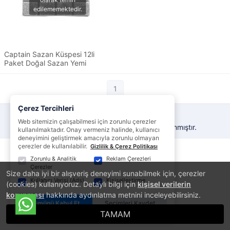
Captain Sazan Küspesi 12li
Paket Doğal Sazan Yemi
1
Çerez Tercihleri
Web sitemizin çalışabilmesi için zorunlu çerezler
®
PlatinMarket
E-Ticaret Sistemi
İle Hazırlanmıştır.
kullanılmaktadır. Onay vermeniz halinde, kullanıcı
deneyimini geliştirmek amacıyla zorunlu olmayan
çerezler de kullanılabilir.
Gizlilik & Çerez Politikası
Zorunlu & Analitik
Reklam Çerezleri
Çerezler
Size daha iyi bir alışveriş deneyimi sunabilmek için, çerezler
Kullanıcı Verisi (Ads)
Kişiselleştirme
(cookies) kullanıyoruz. Detaylı bilgi için
kişisel verilerin
korunması
hakkında aydınlatma metnini inceleyebilirsiniz.
Tümünü Kabul Et
Seçimleri Kaydet
TAMAM