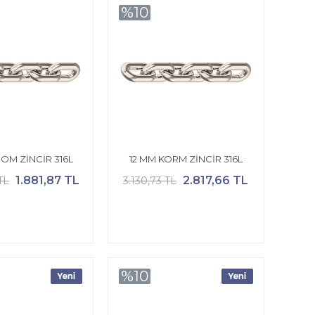
%10
OM ZİNCİR 316L
12 MM KORM ZİNCİR 316L
1.881,87 TL
2.817,66 TL
TL
3.130,73 TL
%10