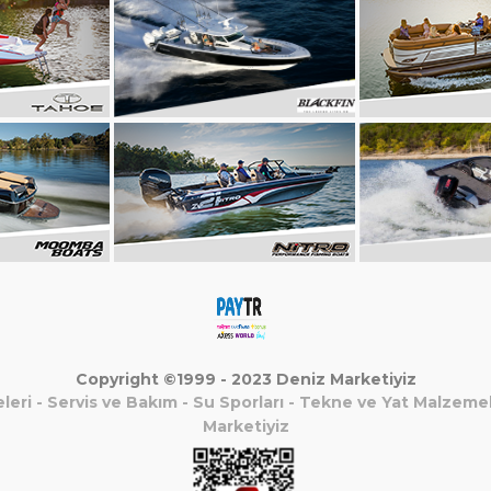
Copyright ©1999 - 2023 Deniz Marketiyiz
leri
-
Servis ve Bakım
-
Su Sporları
-
Tekne ve Yat Malzemel
Marketiyiz