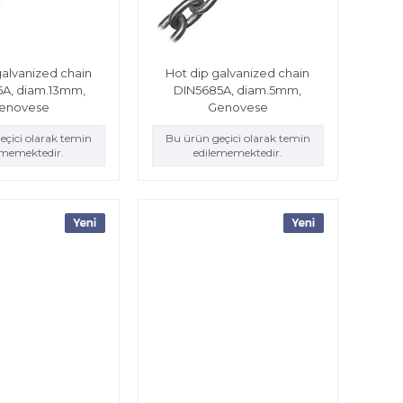
galvanized chain
Hot dip galvanized chain
A, diam.13mm,
DIN5685A, diam.5mm,
enovese
Genovese
eçici olarak temin
Bu ürün geçici olarak temin
ememektedir.
edilememektedir.