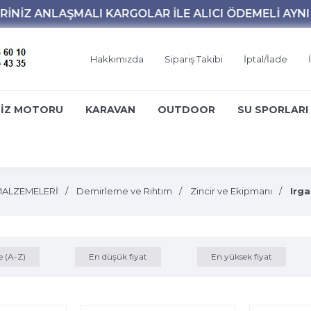
Hakkımızda
Sipariş Takibi
İptal/İade
İZ MOTORU
KARAVAN
OUTDOOR
SU SPORLARI
MALZEMELERİ
Demirleme ve Rıhtım
Zincir ve Ekipmanı
Irga
e (A-Z)
En düşük fiyat
En yüksek fiyat