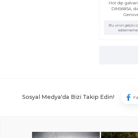
Hot dip galvan
DIN5685A, d
Genov
Bu ürün geçici 
edilememek
Sosyal Medya'da Bizi Takip Edin!
F