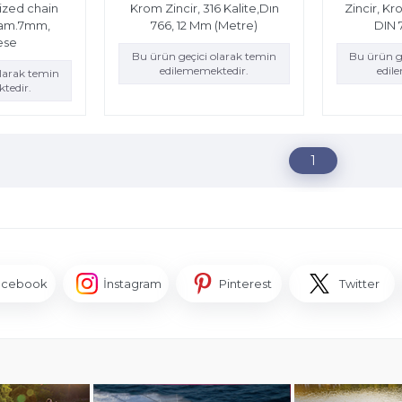
ized chain
Krom Zincir, 316 Kalite,Dın
Zincir, Kr
iam.7mm,
766, 12 Mm (Metre)
DIN 
ese
Bu ürün geçici olarak temin
Bu ürün g
edilememektedir.
edil
olarak temin
tedir.
1
acebook
İnstagram
Pinterest
Twitter