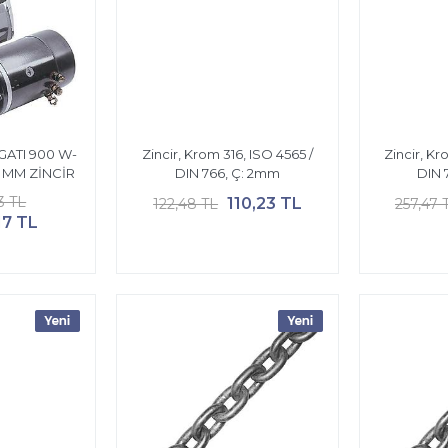
GATI 900 W-
Zincir, Krom 316, ISO 4565 /
Zincir, Kr
6 MM ZİNCİR
DIN 766, Ç: 2mm
DIN 
3 TL
110,23 TL
122,48 TL
257,47 
17 TL