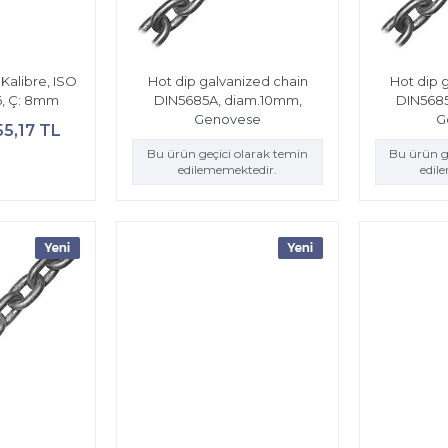
 Kalibre, ISO
Hot dip galvanized chain
Hot dip 
6, Ç: 8mm
DIN5685A, diam.10mm,
DIN5685
Genovese
G
55,17 TL
Bu ürün geçici olarak temin
Bu ürün g
edilememektedir.
edil