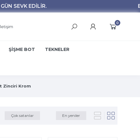
0
İletişim
ŞİŞME BOT
TEKNELER
t Zinciri Krom
Çok satanlar
En yeniler