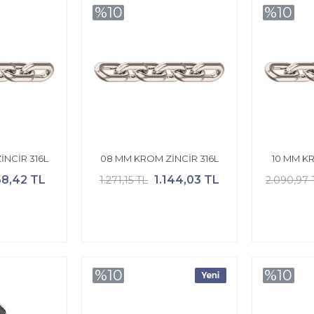
%10
%10
İNCİR 316L
08 MM KROM ZİNCİR 316L
10 MM KR
8,42 TL
1.144,03 TL
1.271,15 TL
2.090,97 
%10
%10