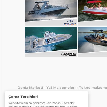
Deniz Marketi
-
Yat Malzemeleri
-
Tekne malzeme
Çerez Tercihleri
Web sitemizin çalışabilmesi için zorunlu çerezler
kullanılmaktadır. Onay vermeniz halinde, kullanıcı