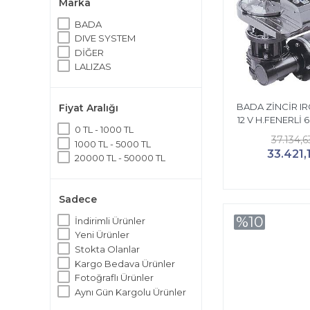
Marka
BADA
DIVE SYSTEM
DİĞER
LALIZAS
BADA ZİNCİR IR
Fiyat Aralığı
12 V H.FENERLİ 
0 TL - 1000 TL
37.134,6
1000 TL - 5000 TL
33.421,
20000 TL - 50000 TL
Sadece
%10
İndirimli Ürünler
Yeni Ürünler
Stokta Olanlar
Kargo Bedava Ürünler
Fotoğraflı Ürünler
Aynı Gün Kargolu Ürünler