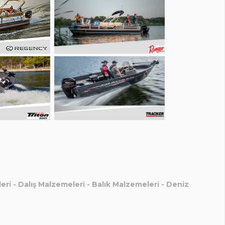
eri
-
Dalış Malzemeleri
-
Balık Malzemeleri
-
Deniz