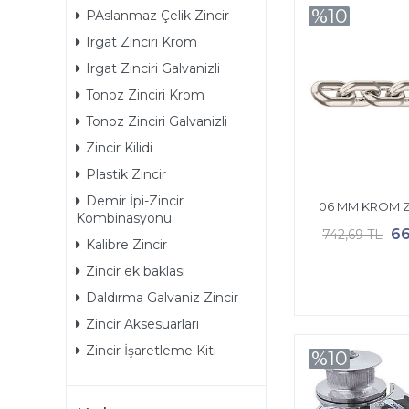
%10
PAslanmaz Çelik Zincir
Irgat Zinciri Krom
Irgat Zinciri Galvanizli
Tonoz Zinciri Krom
Tonoz Zinciri Galvanizli
Zincir Kilidi
Plastik Zincir
Demir İpi-Zincir
06 MM KROM Z
Kombinasyonu
66
742,69 TL
Kalibre Zincir
Zincir ek baklası
Daldırma Galvaniz Zincir
Zincir Aksesuarları
Zincir İşaretleme Kiti
%10