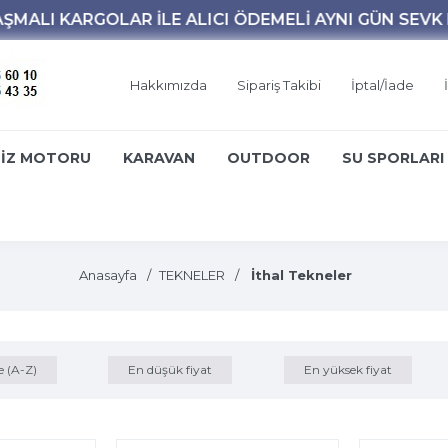
Hakkımızda
Sipariş Takibi
İptal/İade
İZ MOTORU
KARAVAN
OUTDOOR
SU SPORLARI
Anasayfa
TEKNELER
İthal Tekneler
e (A-Z)
En düşük fiyat
En yüksek fiyat