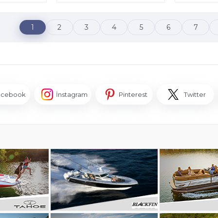
1
2
3
4
5
6
7
acebook
İnstagram
Pinterest
Twitter