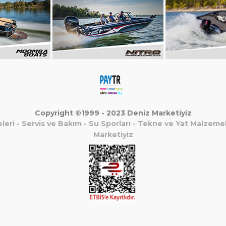
Copyright ©1999 - 2023 Deniz Marketiyiz
leri
-
Servis ve Bakım
-
Su Sporları
-
Tekne ve Yat Malzemel
Marketiyiz