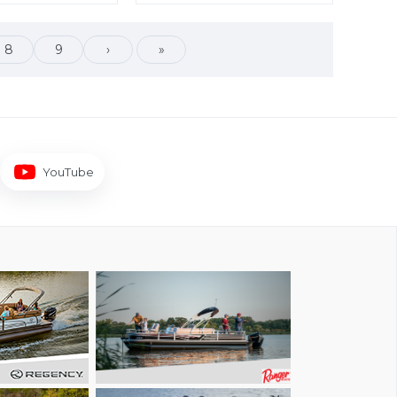
8
9
›
»
YouTube