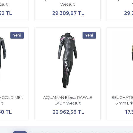
suit
Wetsuit
52 TL
29.389,87 TL
29.
e GOLD MEN
AQUAMAN Elbise RAFALE
BEUCHAT Elb
it
LADY Wetsuit
5 mm Erke
58 TL
22.962,58 TL
17.