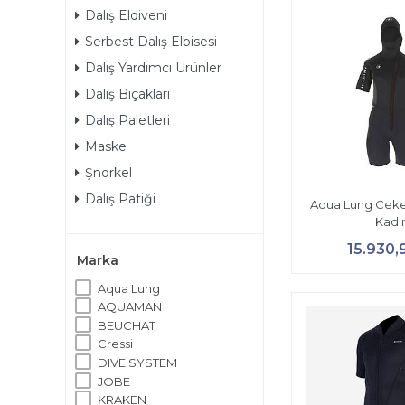
Dalış Eldiveni
Serbest Dalış Elbisesi
Dalış Yardımcı Ürünler
Dalış Bıçakları
Dalış Paletleri
Maske
Şnorkel
Dalış Patiği
Aqua Lung Cek
Kadı
15.930,
Marka
Aqua Lung
AQUAMAN
BEUCHAT
Cressi
DIVE SYSTEM
JOBE
KRAKEN