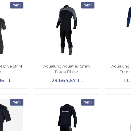
et Dive 5MM
Aqualung Aquaflex 5mm
Aqualung 
n
Erkek Elbise
Erkek 
95 TL
29.664,57 TL
13.