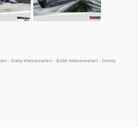
eri
-
Dalış Malzemeleri
-
Balık Malzemeleri
-
Deniz