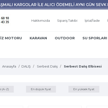
Hakkımızda
Sipariş Takibi
İptal/İade
İZ MOTORU
KARAVAN
OUTDOOR
SU SPORLARI
Anasayfa
DALIŞ
Serbest Dalış
Serbest Dalış Elbisesi
e (A-Z)
En düşük fiyat
En yüksek fiyat