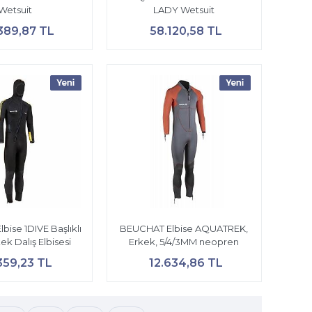
Wetsuit
LADY Wetsuit
389,87 TL
58.120,58 TL
ise 1DIVE Başlıklı
BEUCHAT Elbise AQUATREK,
k Dalış Elbisesi
Erkek, 5/4/3MM neopren
359,23 TL
12.634,86 TL