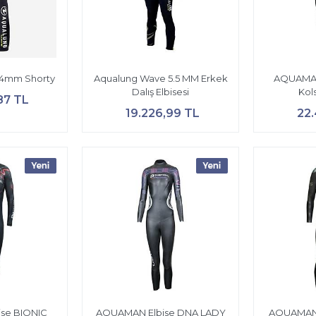
 4mm Shorty
Aqualung Wave 5.5 MM Erkek
AQUAMAN
Dalış Elbisesi
Kol
87 TL
19.226,99 TL
22.
se BIONIC
AQUAMAN Elbise DNA LADY
AQUAMAN 