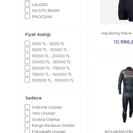
LALIZAS
MUSTO BEAM
PROCEAN
Seac
SI TECH
Aqualung Wave
Fiyat Aralığı
SPINERA
SUBGEAR
10.986,
1000 TL - 5000 TL
Technisub
5000 TL - 10000 TL
Xdive
10000 TL - 20000 TL
20000 TL - 50000 TL
50000 TL - 75000 TL
75000 TL - 100000 TL
100000 TL - 150000 TL
Sadece
İndirimli Ürünler
Yeni Ürünler
Stokta Olanlar
Kargo Bedava Ürünler
Fotoğraflı Ürünler
AQUAMAN Elbi