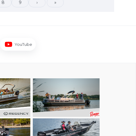
8
9
›
»
YouTube