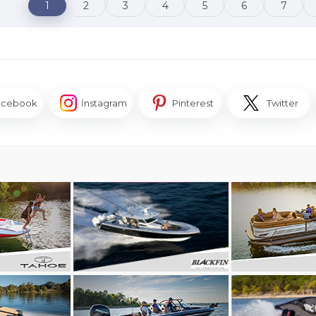
1
2
3
4
5
6
7
acebook
İnstagram
Pinterest
Twitter