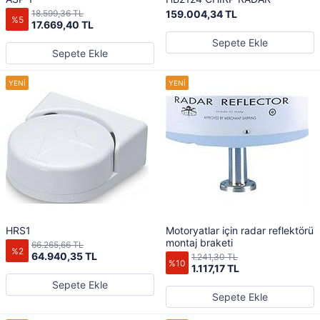
18.599,36 TL
159.004,34 TL
%5
17.669,40 TL
Sepete Ekle
Sepete Ekle
HRS1
Motoryatlar için radar reflektörü
montaj braketi
66.265,66 TL
%2
64.940,35 TL
1.241,30 TL
%10
1.117,17 TL
Sepete Ekle
Sepete Ekle