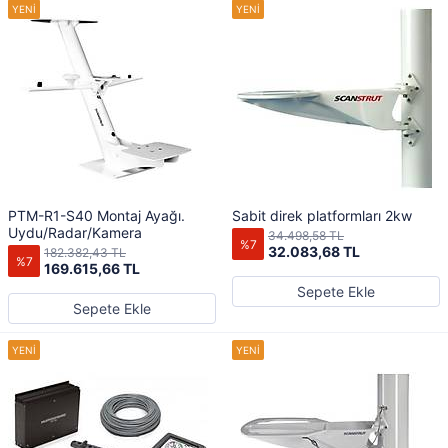
PTM-R1-S40 Montaj Ayağı.
Sabit direk platformları 2kw
Uydu/Radar/Kamera
34.498,58 TL
%7
32.083,68 TL
182.382,43 TL
%7
169.615,66 TL
Sepete Ekle
Sepete Ekle