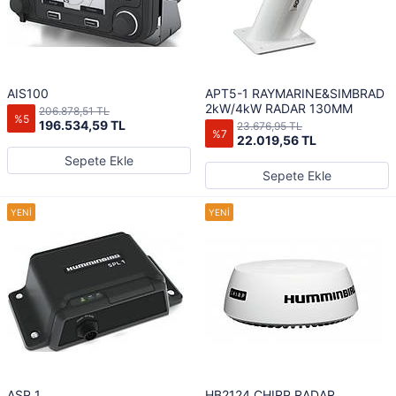
AIS100
APT5-1 RAYMARINE&SIMBRAD
2kW/4kW RADAR 130MM
206.878,51 TL
%5
196.534,59 TL
23.676,95 TL
%7
22.019,56 TL
Sepete Ekle
Sepete Ekle
ASP 1
HB2124 CHIRP RADAR