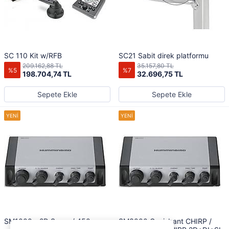
SC 110 Kit w/RFB
SC21 Sabit direk platformu
209.162,88 TL
35.157,80 TL
%5
%7
198.704,74 TL
32.696,75 TL
Sepete Ekle
Sepete Ekle
SM1000 - 2D Sonar / 450m
SM3000 Genişbant CHIRP /