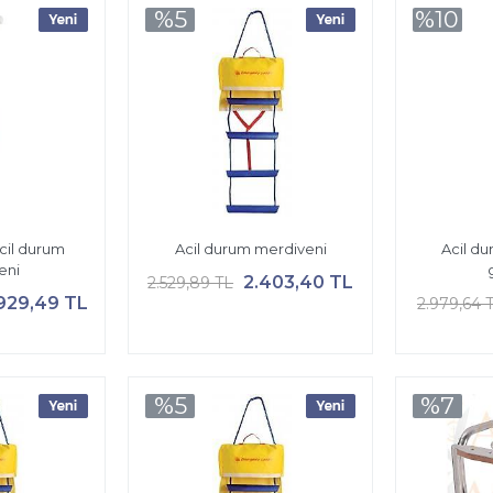
%5
%10
cil durum
Acil durum merdiveni
Acil d
eni
2.403,40 TL
2.529,89 TL
929,49 TL
2.979,64 
%5
%7