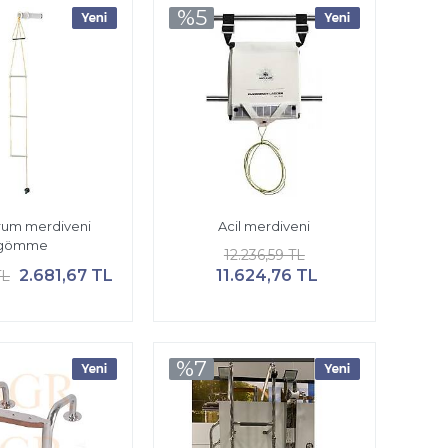
%5
urum merdiveni
Acil merdiveni
gömme
12.236,59 TL
2.681,67 TL
11.624,76 TL
TL
%7