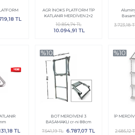
PLATFORM
AGR İNOKS PLATFORM TİP
Alumin
KATLANIR MERDİVEN 2+2
Basama
719,18 TL
10.854,74 TL
3.723,18 
10.094,91 TL
%10
%10
ATLANIR
BOT MERDİVENİ 3
İP MERDİV
5mm
BASAMAKLI cr-ni 88cm
.131,18 TL
6.787,07 TL
7.541,19 TL
2.685,12 