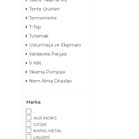
Tekne Yıkama Kiti
Tente Ürünleri
Termometre
T-Top
Tutamak
Usturmaça ve Ekipmanı
Vardavela Parçası
V Kilit
Yıkama Pompası
Nem Alma Cihazları
Marka
-
AGR İNOKS
DİĞER
KWING METAL
LALIZAS