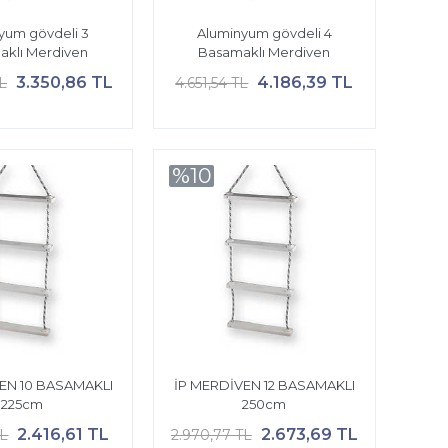
yum gövdeli 3
Aluminyum gövdeli 4
klı Merdiven
Basamaklı Merdiven
3.350,86 TL
4.186,39 TL
TL
4.651,54 TL
%10
EN 10 BASAMAKLI
İP MERDİVEN 12 BASAMAKLI
225cm
250cm
2.416,61 TL
2.673,69 TL
TL
2.970,77 TL