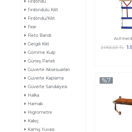
Fırdöndü
Fırdöndülü Kilit
Fırdöndü/Kilit
Firar
Fleto Bandı
Acil merd
Gergili Kilit
1.
2.063,03 TL
Gömme Kulp
Güneş Paneli
Güverte Aksesuarları
Güverte Kaplama
%7
Güverte Sandalyesi
Halka
Hamak
Higrometre
Kakıç
Kamış Yuvası