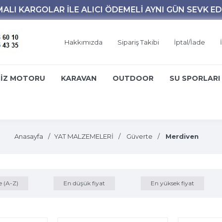
Hakkımızda
Sipariş Takibi
İptal/İade
İZ MOTORU
KARAVAN
OUTDOOR
SU SPORLARI
Anasayfa
YAT MALZEMELERİ
Güverte
Merdiven
e (A-Z)
En düşük fiyat
En yüksek fiyat