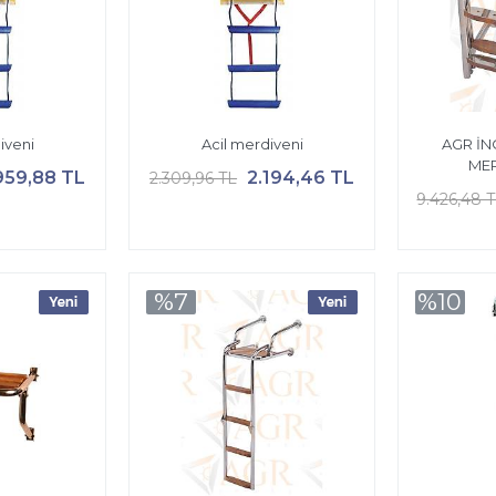
iveni
Acil merdiveni
AGR İN
MER
959,88 TL
2.194,46 TL
2.309,96 TL
9.426,48 
%7
%10