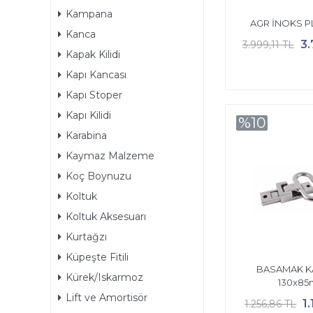
Kampana
AGR İNOKS 
Kanca
3.
3.999,11 TL
Kapak Kilidi
Kapı Kancası
Kapı Stoper
Kapı Kilidi
%10
Karabina
Kaymaz Malzeme
Koç Boynuzu
Koltuk
Koltuk Aksesuarı
Kurtağzı
Küpeşte Fitili
BASAMAK K
Kürek/Iskarmoz
130x8
Lift ve Amortisör
1
1.256,86 TL