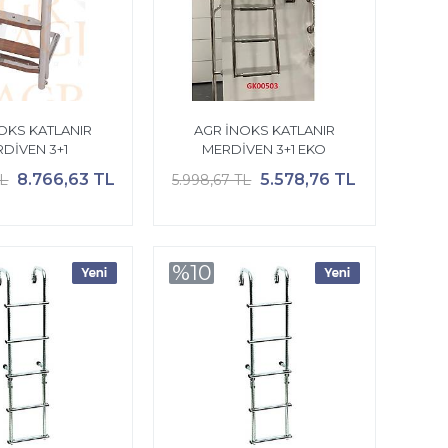
OKS KATLANIR
AGR İNOKS KATLANIR
DİVEN 3+1
MERDİVEN 3+1 EKO
8.766,63 TL
5.578,76 TL
TL
5.998,67 TL
%10