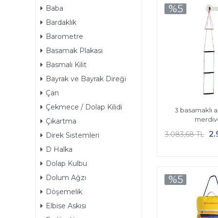
%5
Baba
Bardaklık
Barometre
Basamak Plakası
Basmalı Kilit
Bayrak ve Bayrak Direği
Çan
Çekmece / Dolap Kilidi
3 basamaklı a
merdiv
Çıkartma
2.
3.083,68 TL
Direk Sistemleri
D Halka
Dolap Kulbu
Dolum Ağzı
%5
Döşemelik
Elbise Askısı