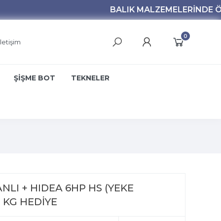
0
İletişim
ŞİŞME BOT
TEKNELER
NLI + HIDEA 6HP HS (YEKE
5 KG HEDİYE