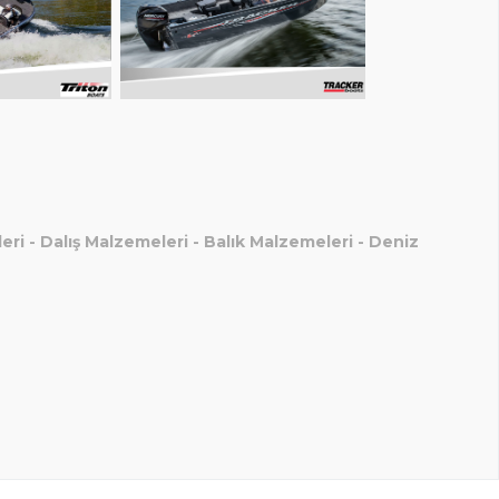
eri
-
Dalış Malzemeleri
-
Balık Malzemeleri
-
Deniz