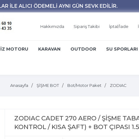
Hakkımızda
Sipariş Takibi
İptal/İade
İZ MOTORU
KARAVAN
OUTDOOR
SU SPORLARI
Anasayfa
ŞİŞME BOT
Bot/Motor Paket
ZODIAC
ZODIAC CADET 270 AERO / ŞİŞME TABA
KONTROL / KISA ŞAFT) + BOT ÇIPASI 1.