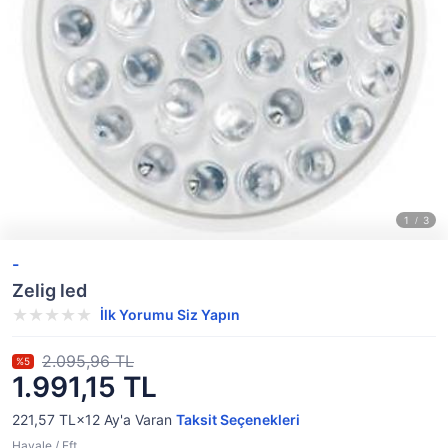
-
Zelig led
İlk Yorumu Siz Yapın
2.095,96 TL
%5
1.991,15 TL
221,57 TL×12
Ay'a Varan
Taksit Seçenekleri
Havale / Eft