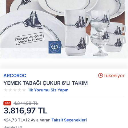
ARCOROC
Tükeniyor
YEMEK TABAĞI ÇUKUR 6'LI TAKIM
İlk Yorumu Siz Yapın
4.241,08 TL
%10
3.816,97 TL
424,73 TL×12
Ay'a Varan
Taksit Seçenekleri
Havale / Eft