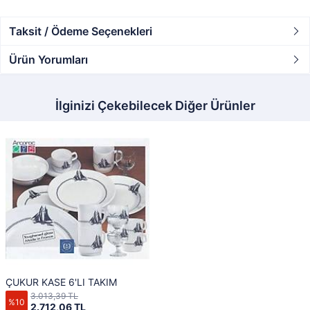
Taksit / Ödeme Seçenekleri
Ürün Yorumları
İlginizi Çekebilecek Diğer Ürünler
ÇUKUR KASE 6'LI TAKIM
3.013,39 TL
%10
2.712,06 TL