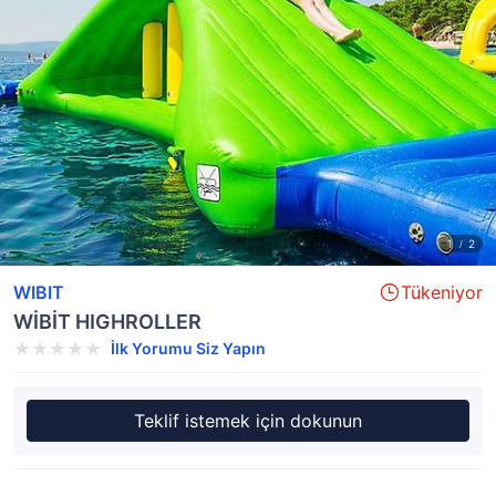
WIBIT
Tükeniyor
WİBİT HIGHROLLER
İlk Yorumu Siz Yapın
Teklif istemek için dokunun