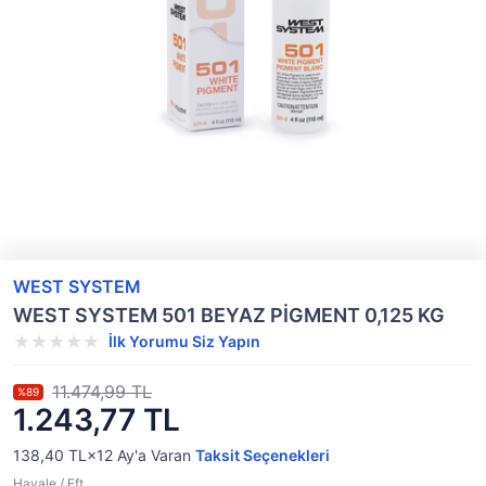
WEST SYSTEM
WEST SYSTEM 501 BEYAZ PİGMENT 0,125 KG
İlk Yorumu Siz Yapın
11.474,99 TL
%89
1.243,77 TL
138,40 TL×12
Ay'a Varan
Taksit Seçenekleri
Havale / Eft