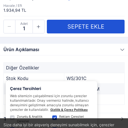
Havale / Eft
1.934,94 TL
Adet
Ürün Açıklaması
Diğer Özellikler
Stok Kodu
WS/301C
Marka
Çerez Tercihleri
WEST SYSTEM
Web sitemizin çalışabilmesi için zorunlu çerezler
Stok Durumu
Var
kullanılmaktadır. Onay vermeniz halinde, kullanıcı
deneyimini geliştirmek amacıyla zorunlu olmayan
çerezler de kullanılabilir.
Gizlilik & Çerez Politikası
Zorunlu & Analitik
Reklam Çerezleri
Taksit / Ödeme Seçenekleri
Çerezler
Size daha iyi bir alışveriş deneyimi sunabilmek için, çerezler