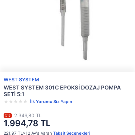
WEST SYSTEM
WEST SYSTEM 301C EPOKSİ DOZAJ POMPA
SETİ 5:1
İlk Yorumu Siz Yapın
2.346,80 TL
%15
1.994,78 TL
221,97 TL×12
Ay'a Varan
Taksit Seçenekleri