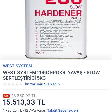
WEST SYSTEM
WEST SYSTEM 206C EPOKSİ YAVAŞ - SLOW
SERTLEŞTİRİCİ 5KG
İlk Yorumu Siz Yapın
18.250,97 TL
%15
15.513,33 TL
1.726,25 TL×12
Ay'a Varan
Taksit Seçenekleri