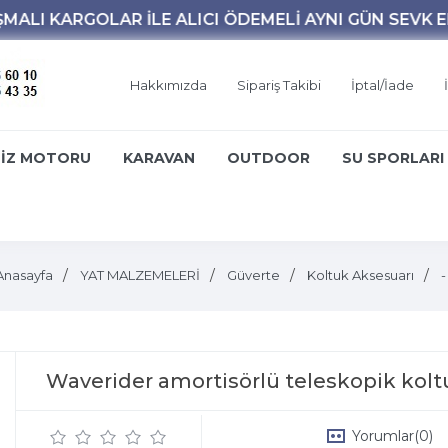
Hakkımızda
Sipariş Takibi
İptal/İade
İZ MOTORU
KARAVAN
OUTDOOR
SU SPORLARI
Anasayfa
YAT MALZEMELERİ
Güverte
Koltuk Aksesuarı
-
Waverider amortisörlü teleskopik kolt
Yorumlar
(0)