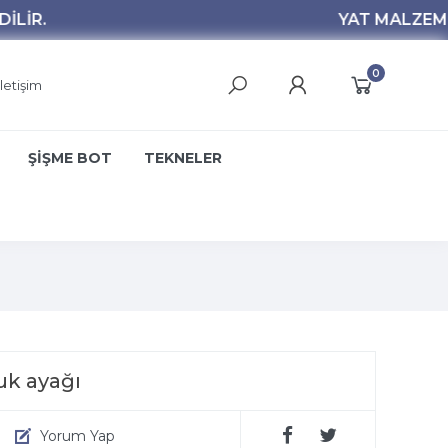
0
İletişim
ŞİŞME BOT
TEKNELER
uk ayağı
Yorum Yap