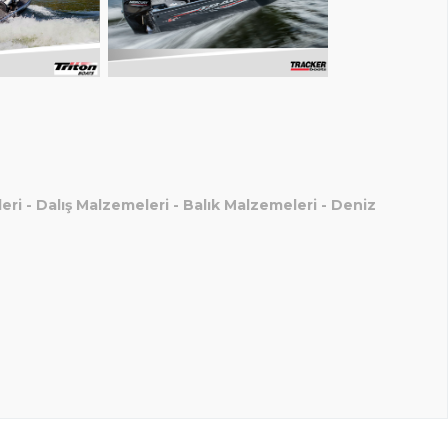
eri
-
Dalış Malzemeleri
-
Balık Malzemeleri
-
Deniz