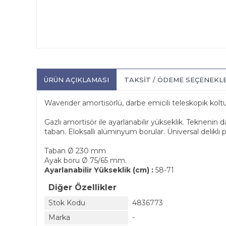
ÜRÜN AÇIKLAMASI
TAKSIT / ÖDEME SEÇENEKL
Waverider amortisörlü, darbe emicili teleskopik kolt
Gazlı amortisör ile ayarlanabilir yükseklik. Teknenin 
taban. Eloksallı alüminyum borular. Üniversal delikli p
Taban Ø 230 mm
Ayak boru Ø 75/65 mm.
Ayarlanabilir Yükseklik (cm) :
58-71
Diğer Özellikler
Stok Kodu
4836773
Marka
-