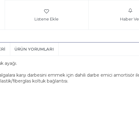
Listene Ekle
Haber Ve
ERI
ÜRÜN YORUMLARI
uk ayağı.
dalgalara karşı darbesini emmek için dahili darbe emici amortisör il
lastik/fiberglas koltuk bağlantısı.