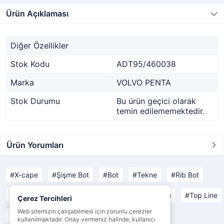
Ürün Açıklaması
Diğer Özellikler
Stok Kodu
ADT95/460038
Marka
VOLVO PENTA
Stok Durumu
Bu ürün geçici olarak
temin edilememektedir.
Ürün Yorumları
X-cape
Şişme Bot
Bot
Tekne
Rib Bot
Open Line
Yachting Line
Comfort Line
Top Line
Çerez Tercihleri
Web sitemizin çalışabilmesi için zorunlu çerezler
Yat Malzemeleri
Tekne Malzemeleri
kullanılmaktadır. Onay vermeniz halinde, kullanıcı