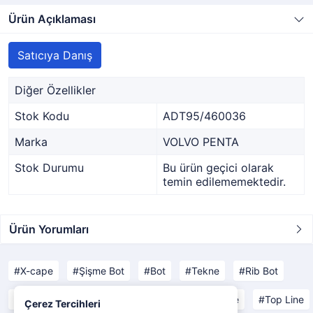
Ürün Açıklaması
Satıcıya Danış
Diğer Özellikler
Stok Kodu
ADT95/460036
Marka
VOLVO PENTA
Stok Durumu
Bu ürün geçici olarak
temin edilememektedir.
Ürün Yorumları
X-cape
Şişme Bot
Bot
Tekne
Rib Bot
Open Line
Yachting Line
Comfort Line
Top Line
Çerez Tercihleri