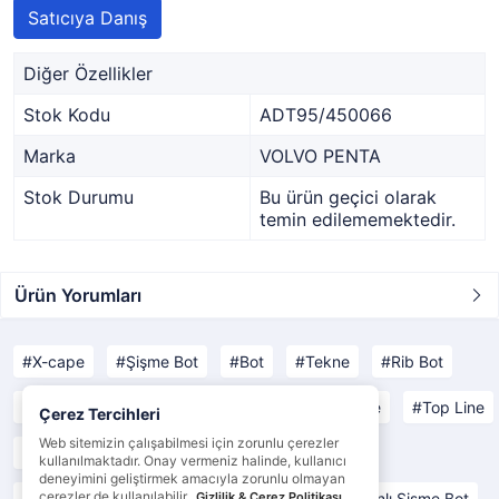
Satıcıya Danış
Diğer Özellikler
Stok Kodu
ADT95/450066
Marka
VOLVO PENTA
Stok Durumu
Bu ürün geçici olarak
temin edilememektedir.
Ürün Yorumları
X-cape
Şişme Bot
Bot
Tekne
Rib Bot
Open Line
Yachting Line
Comfort Line
Top Line
Çerez Tercihleri
Web sitemizin çalışabilmesi için zorunlu çerezler
Yat Malzemeleri
Tekne Malzemeleri
kullanılmaktadır. Onay vermeniz halinde, kullanıcı
deneyimini geliştirmek amacıyla zorunlu olmayan
çerezler de kullanılabilir.
Ahşam Tabanlı Şişme Bot
Gizlilik & Çerez Politikası
Alüminyum Tabanlı Şişme Bot