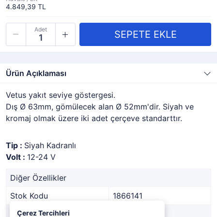
4.849,39 TL
Adet
Ürün Açıklaması
Vetus yakıt seviye göstergesi.
Dış Ø 63mm, gömülecek alan Ø 52mm'dir. Siyah ve
kromaj olmak üzere iki adet çerçeve standarttır.
Tip :
Siyah Kadranlı
Volt :
12-24 V
Diğer Özellikler
Stok Kodu
1866141
Marka
Çerez Tercihleri
VETUS