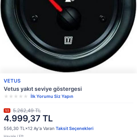
VETUS
Vetus yakıt seviye göstergesi
İlk Yorumu Siz Yapın
5.262,49 TL
%5
4.999,37 TL
556,30 TL×12
Ay'a Varan
Taksit Seçenekleri
Havale / Eft