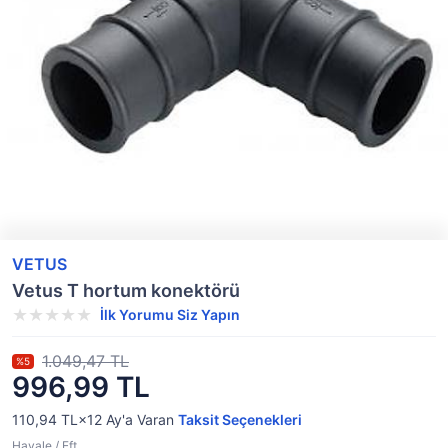
VETUS
Vetus T hortum konektörü
İlk Yorumu Siz Yapın
1.049,47 TL
%5
996,99 TL
110,94 TL×12
Ay'a Varan
Taksit Seçenekleri
Havale / Eft