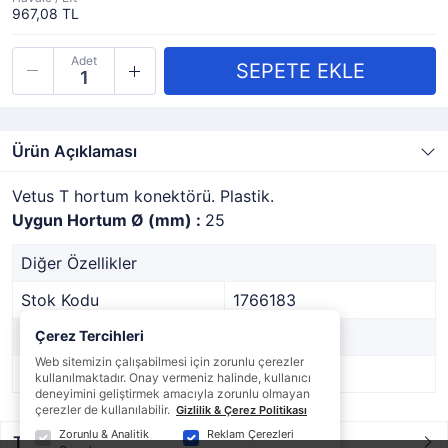
967,08 TL
Adet
Ürün Açıklaması
Vetus T hortum konektörü. Plastik.
Uygun Hortum Ø (mm) :
25
Diğer Özellikler
Stok Kodu
1766183
Marka
Çerez Tercihleri
VETUS
Web sitemizin çalışabilmesi için zorunlu çerezler
Stok Durumu
Var
kullanılmaktadır. Onay vermeniz halinde, kullanıcı
deneyimini geliştirmek amacıyla zorunlu olmayan
çerezler de kullanılabilir.
Gizlilik & Çerez Politikası
Zorunlu & Analitik
Reklam Çerezleri
Taksit / Ödeme Seçenekleri