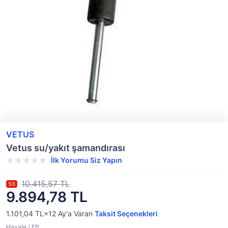
VETUS
Vetus su/yakıt şamandırası
İlk Yorumu Siz Yapın
10.415,57 TL
%5
9.894,78 TL
1.101,04 TL×12
Ay'a Varan
Taksit Seçenekleri
Havale / Eft