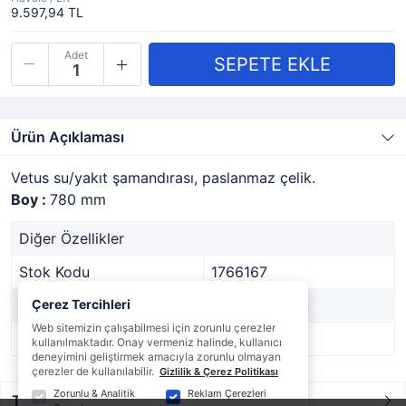
9.597,94 TL
Adet
Ürün Açıklaması
Vetus su/yakıt şamandırası, paslanmaz çelik.
Boy :
780 mm
Diğer Özellikler
Stok Kodu
1766167
Marka
Çerez Tercihleri
VETUS
Web sitemizin çalışabilmesi için zorunlu çerezler
Stok Durumu
Var
kullanılmaktadır. Onay vermeniz halinde, kullanıcı
deneyimini geliştirmek amacıyla zorunlu olmayan
çerezler de kullanılabilir.
Gizlilik & Çerez Politikası
Zorunlu & Analitik
Reklam Çerezleri
Taksit / Ödeme Seçenekleri