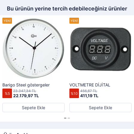
Bu ürünün yerine tercih edebileceğiniz ürünler
Barigo Steel göstergeler
VOLTMETRE DİJİTAL
23.347,34 TL
456,87 TL
%5
%10
22.179,97 TL
411,19 TL
Sepete Ekle
Sepete Ekle