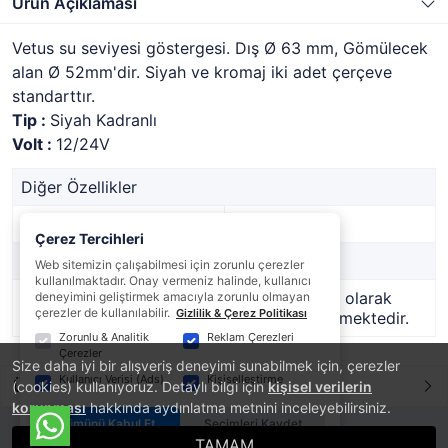
Ürün Açıklaması
Vetus su seviyesi göstergesi. Dış Ø 63 mm, Gömülecek
alan Ø 52mm'dir. Siyah ve kromaj iki adet çerçeve
standarttır.
Tip :
Siyah Kadranlı
Volt :
12/24V
Diğer Özellikler
Stok Kodu
1766151
Çerez Tercihleri
Marka
VETUS
Web sitemizin çalışabilmesi için zorunlu çerezler
kullanılmaktadır. Onay vermeniz halinde, kullanıcı
Stok Durumu
Bu ürün geçici olarak
deneyimini geliştirmek amacıyla zorunlu olmayan
çerezler de kullanılabilir.
Gizlilik & Çerez Politikası
temin edilememektedir.
Zorunlu & Analitik
Reklam Çerezleri
Çerezler
Size daha iyi bir alışveriş deneyimi sunabilmek için, çerezler
Kullanıcı Verisi (Ads)
Kişiselleştirme
Ürün Yorumları
(cookies) kullanıyoruz. Detaylı bilgi için
kişisel verilerin
korunması
hakkında aydınlatma metnini inceleyebilirsiniz.
Tümünü Kabul Et
Seçimleri Kaydet
TAMAM