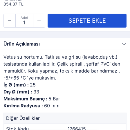
854,37 TL
Adet
Ürün Açıklaması
Vetus su hortumu. Tatlı su ve gri su (lavabo,duş vb.)
tesisatında kullanılabilir. Çelik spiralli, şeffaf PVC´den
mamuldür. Koku yapmaz, toksik madde barındırmaz .
-5/+65 °C´ye mukavim.
İç Ø (mm) :
25
Dış Ø (mm) :
33
Maksimum Basınç :
5 Bar
Kırılma Radyusu :
60 mm
Diğer Özellikler
Stok Kodu
1766415