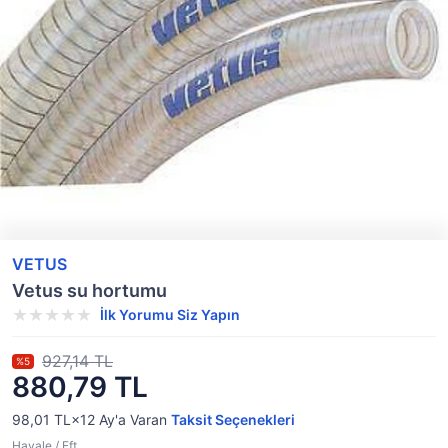
VETUS
Vetus su hortumu
İlk Yorumu Siz Yapın
927,14 TL
%5
880,79 TL
98,01 TL×12
Ay'a Varan
Taksit Seçenekleri
Havale / Eft