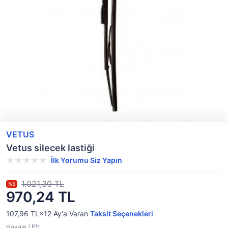
VETUS
Vetus silecek lastiği
İlk Yorumu Siz Yapın
1.021,30 TL
%5
970,24 TL
107,96 TL×12
Ay'a Varan
Taksit Seçenekleri
Havale / Eft