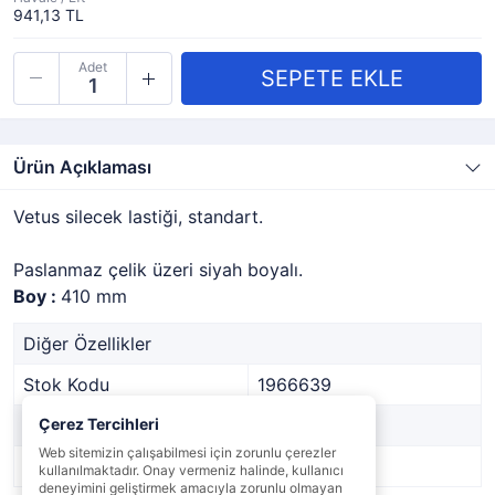
941,13 TL
Adet
Ürün Açıklaması
Vetus silecek lastiği, standart.
Paslanmaz çelik üzeri siyah boyalı.
Boy :
410 mm
Diğer Özellikler
Stok Kodu
1966639
Marka
Çerez Tercihleri
VETUS
Web sitemizin çalışabilmesi için zorunlu çerezler
Stok Durumu
Var
kullanılmaktadır. Onay vermeniz halinde, kullanıcı
deneyimini geliştirmek amacıyla zorunlu olmayan