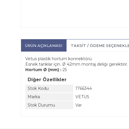
ÜRÜN AÇIKLAMASI
TAKSIT / ÖDEME SEÇENEKL
Vetus plastik hortum konnektörü.
Esnek tanklar için. Ø 42mm montaj deliği gerektirir.
Hortum Ø (mm) :
25
Diğer Özellikler
Stok Kodu
1766344
Marka
VETUS
Stok Durumu
Var