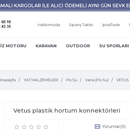
Hakkımızda
Sipariş Takibi
İptal/İade
İZ MOTORU
KARAVAN
OUTDOOR
SU SPORLARI
Anasayfa
YAT MALZEMELERİ
Pis Su
Vana (Pis Su)
VETUS
Vetus plastik hortum konnektörleri
Yorumlar
(0)