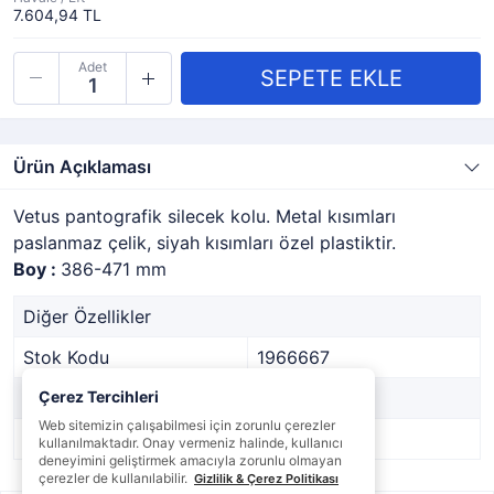
7.604,94 TL
Adet
Ürün Açıklaması
Vetus pantografik silecek kolu. Metal kısımları
paslanmaz çelik, siyah kısımları özel plastiktir.
Boy :
386-471 mm
Diğer Özellikler
Stok Kodu
1966667
Marka
Çerez Tercihleri
VETUS
Web sitemizin çalışabilmesi için zorunlu çerezler
Stok Durumu
Var
kullanılmaktadır. Onay vermeniz halinde, kullanıcı
deneyimini geliştirmek amacıyla zorunlu olmayan
çerezler de kullanılabilir.
Gizlilik & Çerez Politikası