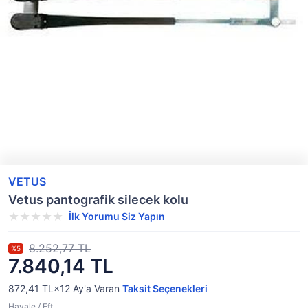
VETUS
Vetus pantografik silecek kolu
İlk Yorumu Siz Yapın
8.252,77 TL
%5
7.840,14 TL
872,41 TL×12
Ay'a Varan
Taksit Seçenekleri
Havale / Eft