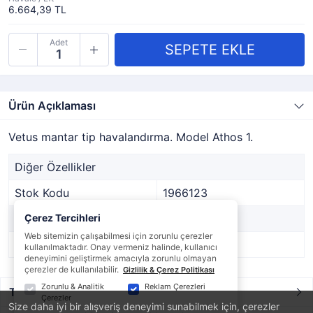
6.664,39 TL
Adet
Ürün Açıklaması
Vetus mantar tip havalandırma. Model Athos 1.
Diğer Özellikler
Stok Kodu
1966123
Marka
Çerez Tercihleri
VETUS
Web sitemizin çalışabilmesi için zorunlu çerezler
Stok Durumu
Var
kullanılmaktadır. Onay vermeniz halinde, kullanıcı
deneyimini geliştirmek amacıyla zorunlu olmayan
çerezler de kullanılabilir.
Gizlilik & Çerez Politikası
Zorunlu & Analitik
Reklam Çerezleri
Taksit / Ödeme Seçenekleri
Çerezler
Size daha iyi bir alışveriş deneyimi sunabilmek için, çerezler