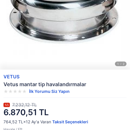
VETUS
Vetus mantar tip havalandırmalar
İlk Yorumu Siz Yapın
7.232,12 TL
%5
6.870,51 TL
764,52 TL×12
Ay'a Varan
Taksit Seçenekleri
Havale / Eft