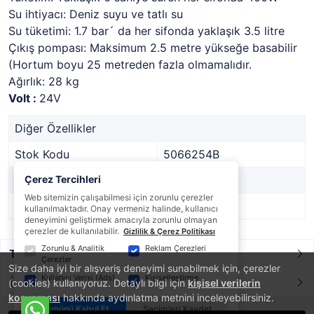
Su ihtiyacı: Deniz suyu ve tatlı su
Su tüketimi: 1.7 bar´ da her sifonda yaklaşık 3.5 litre
Çıkış pompası: Maksimum 2.5 metre yükseğe basabilir
(Hortum boyu 25 metreden fazla olmamalıdır.
Ağırlık: 28 kg
Volt :
24V
Diğer Özellikler
Stok Kodu
5066254B
Marka
Çerez Tercihleri
VETUS
Web sitemizin çalışabilmesi için zorunlu çerezler
Stok Durumu
Var
kullanılmaktadır. Onay vermeniz halinde, kullanıcı
deneyimini geliştirmek amacıyla zorunlu olmayan
çerezler de kullanılabilir.
Gizlilik & Çerez Politikası
Zorunlu & Analitik
Reklam Çerezleri
Taksit / Ödeme Seçenekleri
Çerezler
Size daha iyi bir alışveriş deneyimi sunabilmek için, çerezler
Kullanıcı Verisi (Ads)
Kişiselleştirme
Ürün Yorumları
(cookies) kullanıyoruz. Detaylı bilgi için
kişisel verilerin
korunması
hakkında aydınlatma metnini inceleyebilirsiniz.
Tümünü Kabul Et
Seçimleri Kaydet