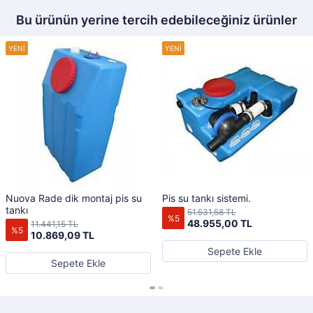
Bu ürünün yerine tercih edebileceğiniz ürünler
Nuova Rade dik montaj pis su
Pis su tankı sistemi.
tankı
51.531,58 TL
%5
48.955,00 TL
11.441,15 TL
%5
10.869,09 TL
Sepete Ekle
Sepete Ekle