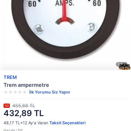
TREM
Trem ampermetre
İlk Yorumu Siz Yapın
455,68 TL
%5
432,89 TL
48,17 TL×12
Ay'a Varan
Taksit Seçenekleri
Havale / Eft