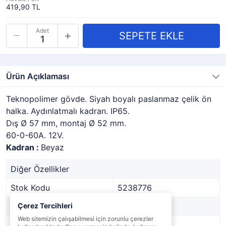
419,90 TL
Adet
Ürün Açıklaması
Teknopolimer gövde. Siyah boyalı paslanmaz çelik ön
halka. Aydınlatmalı kadran. IP65.
Dış Ø 57 mm, montaj Ø 52 mm.
60-0-60A. 12V.
Kadran :
Beyaz
Diğer Özellikler
Stok Kodu
5238776
Marka
Çerez Tercihleri
TREM
Web sitemizin çalışabilmesi için zorunlu çerezler
Stok Durumu
Var