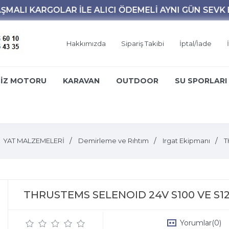
Hakkımızda
Sipariş Takibi
İptal/İade
İZ MOTORU
KARAVAN
OUTDOOR
SU SPORLARI
YAT MALZEMELERİ
Demirleme ve Rıhtım
Irgat Ekipmanı
T
THRUSTEMS SELENOID 24V S100 VE S1
Yorumlar
(0)