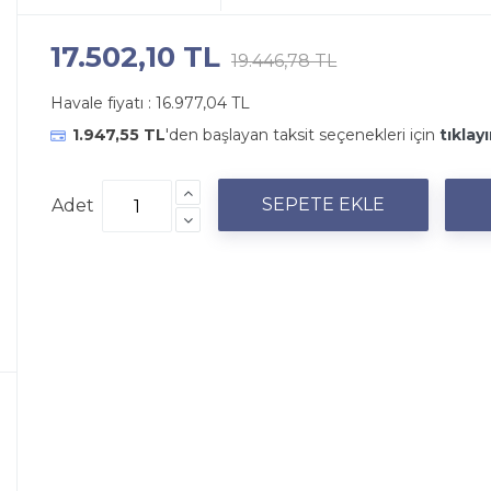
17.502,10 TL
19.446,78 TL
Havale fiyatı :
16.977,04 TL
1.947,55 TL
'den başlayan taksit seçenekleri için
tıklayı
Adet