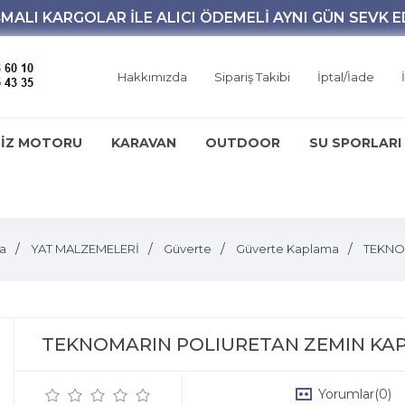
Hakkımızda
Sipariş Takibi
İptal/İade
İZ MOTORU
KARAVAN
OUTDOOR
SU SPORLARI
a
YAT MALZEMELERİ
Güverte
Güverte Kaplama
TEKNO
TEKNOMARIN POLIURETAN ZEMIN KAPLA
Yorumlar
(0)