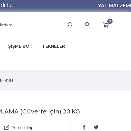
0
İletişim
ŞİŞME BOT
TEKNELER
MARİN
MA (Güverte için) 20 KG
Yorum Yap