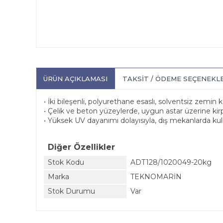
ÜRÜN AÇIKLAMASI
TAKSIT / ÖDEME SEÇENEKL
• İki bileşenli, polyurethane esaslı, solventsiz zemin
• Çelik ve beton yüzeylerde, uygun astar üzerine kirpi
• Yüksek UV dayanımı dolayısıyla, dış mekanlarda ku
Diğer Özellikler
Stok Kodu
ADT128/1020049-20kg
Marka
TEKNOMARİN
Stok Durumu
Var