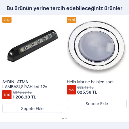
Bu ürünün yerine tercih edebileceğiniz ürünler
AYDINLATMA
Hella Marine halojen spot
LAMBASI,SİYAH,led 12v
658,48 TL
%5
625,56 TL
1.342,56 TL
%10
1.208,30 TL
Sepete Ekle
Sepete Ekle