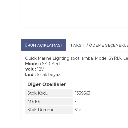
ÜRÜN AÇIKLAMASI
TAKSIT / ÖDEME SEÇENEKL
Quick Marine Lighting spot lamba. Model SYRIA. Le
Model :
SYRIA 41
Volt :
12V
Led :
Sıcak beyaz
Diğer Özellikler
Stok Kodu
1339563
Marka
-
Stok Durumu
Var