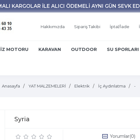
Hakkımızda
Sipariş Takibi
İptal/İade
İZ MOTORU
KARAVAN
OUTDOOR
SU SPORLARI
Anasayfa
YAT MALZEMELERİ
Elektrik
İç Aydınlatma
-
Syria
Yorumlar
(0)